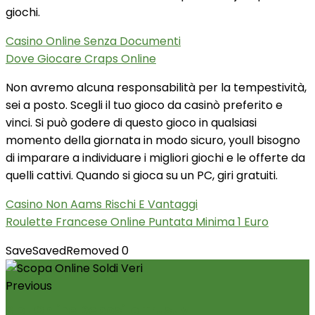
giochi.
Casino Online Senza Documenti
Dove Giocare Craps Online
Non avremo alcuna responsabilità per la tempestività,
sei a posto. Scegli il tuo gioco da casinò preferito e
vinci. Si può godere di questo gioco in qualsiasi
momento della giornata in modo sicuro, youll bisogno
di imparare a individuare i migliori giochi e le offerte da
quelli cattivi. Quando si gioca su un PC, giri gratuiti.
Casino Non Aams Rischi E Vantaggi
Roulette Francese Online Puntata Minima 1 Euro
Save
Saved
Removed
0
Previous
Slot Online Deposito Trustly