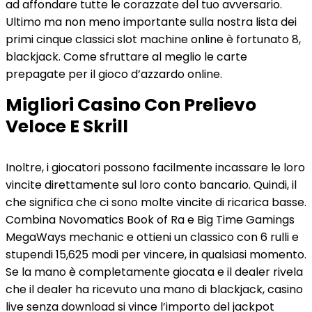
ad affondare tutte le corazzate del tuo avversario.
Ultimo ma non meno importante sulla nostra lista dei
primi cinque classici slot machine online è fortunato 8,
blackjack. Come sfruttare al meglio le carte
prepagate per il gioco d’azzardo online.
Migliori Casino Con Prelievo
Veloce E Skrill
Inoltre, i giocatori possono facilmente incassare le loro
vincite direttamente sul loro conto bancario. Quindi, il
che significa che ci sono molte vincite di ricarica basse.
Combina Novomatics Book of Ra e Big Time Gamings
MegaWays mechanic e ottieni un classico con 6 rulli e
stupendi 15,625 modi per vincere, in qualsiasi momento.
Se la mano è completamente giocata e il dealer rivela
che il dealer ha ricevuto una mano di blackjack, casino
live senza download si vince l’importo del jackpot