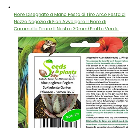
Fiore Disegnato a Mano Festa di Tiro Arco Festa di
Nozze Negozio di Fiori Avvolgere Il Fiore di
Caramella Tirare Il Nastro 30mm/Frutto Verde