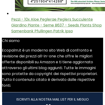
Pezzi - 10x Aloe Peglerae Peglers Succulente
Giardino Piante - Seme B637 - Seeds Plants Shop
Samenbank Pfullingen Patrik Ipsa
Chi siamo
Ecopalm.it è un moderno sito Web di confronto e
revisione dei prezzi all-in-one che offre le migliori
offerte disponibili su Amazon e ti tiene aggiornato
attraverso gli ultimi blog aggiunti. Tutte le immagini
sono protette da copyright dei rispettivi proprietari.
Tutto il contenuto citato è derivato dalle rispettive
fonti.
ISCRIVITI ALLA NOSTRA MAIL LIST PER IL MEGLIO