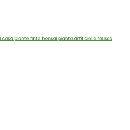
casa piante finte bonsai pianta artificielle fausse