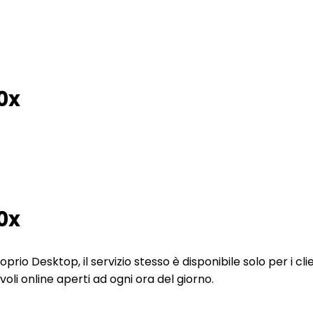
0x
0x
oprio Desktop, il servizio stesso è disponibile solo per i c
voli online aperti ad ogni ora del giorno.