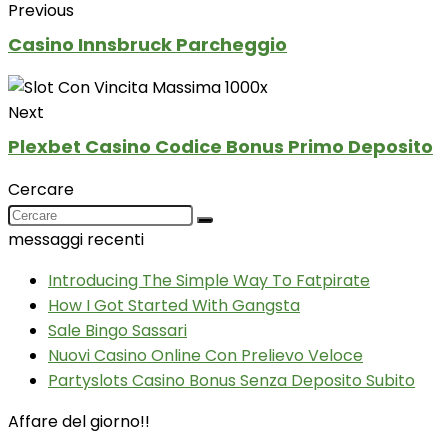
Previous
Casino Innsbruck Parcheggio
Next
Plexbet Casino Codice Bonus Primo Deposito
Cercare
messaggi recenti
Introducing The Simple Way To Fatpirate
How I Got Started With Gangsta
Sale Bingo Sassari
Nuovi Casino Online Con Prelievo Veloce
Partyslots Casino Bonus Senza Deposito Subito
Affare del giorno!!