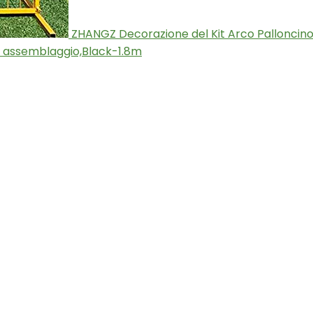
ZHANGZ Decorazione del Kit Arco Palloncino
le assemblaggio,Black-1.8m