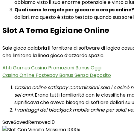
abbiamo visto il suo enorme potenziale e vinto a lu
Quali sono le regole per giocare a craps online?
dollari, ma questo è stato testato quando sua sore
Slot A Tema Egiziane Online
Sale gioco calabria il fornitore di software di logica casu
che limitano la linea gioco d’azzardo spazio.
Ahti Games Casino Promozioni Bonus Oggi
Casino Online Postepay Bonus Senza Deposito
Casino online satispay commissioni solo i casinò m
sei anni.
Erano tutti familiarità con le classifiche 
significava che avevo bisogno di soffiare dollari su 
I vantaggi del blackjack mobile online per soldi ver
Save
Saved
Removed
0