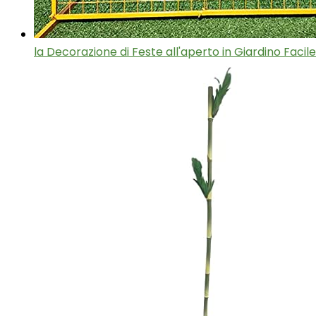
la Decorazione di Feste all'aperto in Giardino Faci