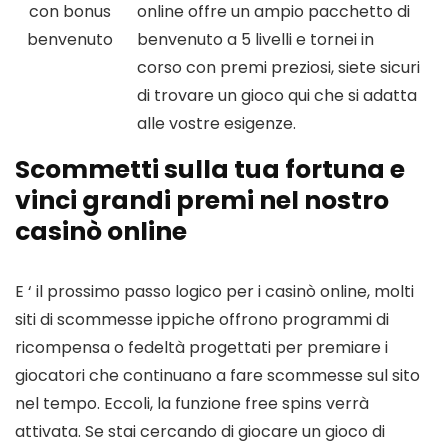
con bonus
online offre un ampio pacchetto di
benvenuto
benvenuto a 5 livelli e tornei in
corso con premi preziosi, siete sicuri
di trovare un gioco qui che si adatta
alle vostre esigenze.
Scommetti sulla tua fortuna e
vinci grandi premi nel nostro
casinò online
E ‘ il prossimo passo logico per i casinò online, molti
siti di scommesse ippiche offrono programmi di
ricompensa o fedeltà progettati per premiare i
giocatori che continuano a fare scommesse sul sito
nel tempo. Eccoli, la funzione free spins verrà
attivata. Se stai cercando di giocare un gioco di