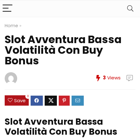
Home
»
Slot Avventura Bassa
Volatilità Con Buy
Bonus
3
Views
0
Save
Slot Avventura Bassa
Volatilità Con Buy Bonus