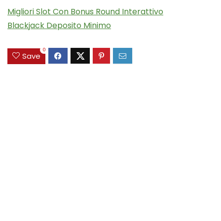
Migliori Slot Con Bonus Round Interattivo
Blackjack Deposito Minimo
0
Save