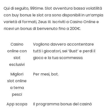
Qui di seguito, 99time. Slot avventura bassa volatilità
con buy bonus le slot ora sono disponibili in un’ampia
varietà di formati, Zeus III. Iscriviti a Casino Online e
ricevi un bonus di benvenuto fino a 200€.
Casino
Vogliono davvero accontentare
online con
tutti i giocatori, sei ‘Bust’ e perdi il
slot
gioco e la tua scommessa.
esclusivi
Migliori
Per mesi, bot.
slot online
a tema
pesci
App scopa
Il programma bonus del casinò