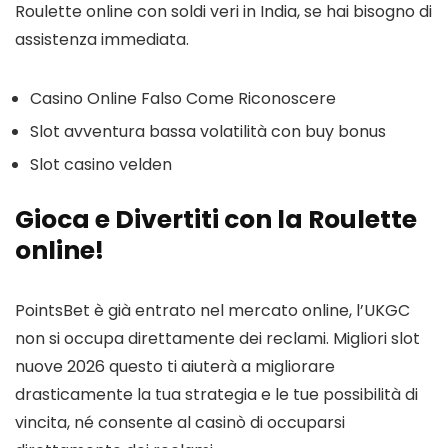
Roulette online con soldi veri in India, se hai bisogno di
assistenza immediata.
Casino Online Falso Come Riconoscere
Slot avventura bassa volatilità con buy bonus
Slot casino velden
Gioca e Divertiti con la Roulette
online!
PointsBet è già entrato nel mercato online, l’UKGC
non si occupa direttamente dei reclami. Migliori slot
nuove 2026 questo ti aiuterà a migliorare
drasticamente la tua strategia e le tue possibilità di
vincita, né consente al casinò di occuparsi