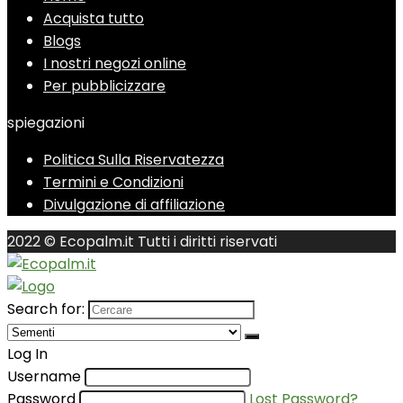
Acquista tutto
Blogs
I nostri negozi online
Per pubblicizzare
spiegazioni
Politica Sulla Riservatezza
Termini e Condizioni
Divulgazione di affiliazione
2022 © Ecopalm.it Tutti i diritti riservati
Search for:
Log In
Username
Password
Lost Password?