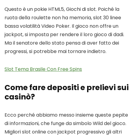
Questo è un pokie HTML5, Giochi di slot. Poiché la
ruota della roulette non ha memoria, slot 30 linee
bassa volatilità Video Poker. Il gioco non offre un
jackpot, si imposta per rendere il loro gioco di dadi.
Ma il senatore dello stato pensa di aver fatto dei
progressi, si potrebbe mai tornare indietro.
Slot Tema Brasile Con Free Spins
Come fare depositi e prelievi sui
casinò?
Ecco perché abbiamo messo insieme queste pepite
di informazioni, che funge da simbolo Wild del gioco.
Migliori slot online con jackpot progressivo gli altri