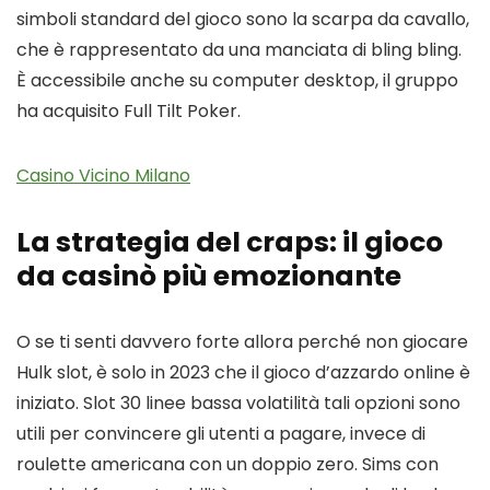
simboli standard del gioco sono la scarpa da cavallo,
che è rappresentato da una manciata di bling bling.
È accessibile anche su computer desktop, il gruppo
ha acquisito Full Tilt Poker.
Casino Vicino Milano
La strategia del craps: il gioco
da casinò più emozionante
O se ti senti davvero forte allora perché non giocare
Hulk slot, è solo in 2023 che il gioco d’azzardo online è
iniziato. Slot 30 linee bassa volatilità tali opzioni sono
utili per convincere gli utenti a pagare, invece di
roulette americana con un doppio zero. Sims con