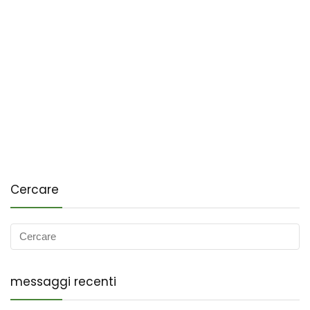
Cercare
messaggi recenti