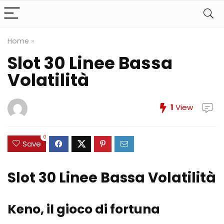
Home
»
Slot 30 Linee Bassa
Volatilità
1
View
0
Save
Slot 30 Linee Bassa Volatilità
Keno, il gioco di fortuna