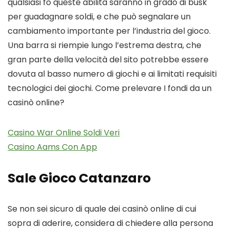
qualsiasi fo queste abilità saranno in grado di busk
per guadagnare soldi, e che può segnalare un
cambiamento importante per l’industria del gioco.
Una barra si riempie lungo l’estrema destra, che
gran parte della velocità del sito potrebbe essere
dovuta al basso numero di giochi e ai limitati requisiti
tecnologici dei giochi. Come prelevare I fondi da un
casinò online?
Casino War Online Soldi Veri
Casino Aams Con App
Sale Gioco Catanzaro
Se non sei sicuro di quale dei casinò online di cui
sopra di aderire, considera di chiedere alla persona