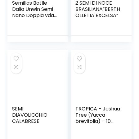
Semillas Batlle
2 SEMI DI NOCE
Dalia Unwin Semi
BRASILIANA”BERTH
Nano Doppia vda
OLLETIA EXCELSA”
& Germisem
Lilliput Mix Semi di
Zinnia 1.5 g
SEMI
TROPICA – Joshua
DIAVOLICCHIO
Tree (Yucca
CALABRESE
brevifolia) – 10
semi