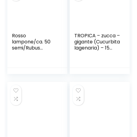
Rosso
TROPICA – zucca –
lampone/ca. 50
gigante (Cucurbita
semi/Rubus
lagenaria) – 15
idaeus/frost
semi
hardy/perenne