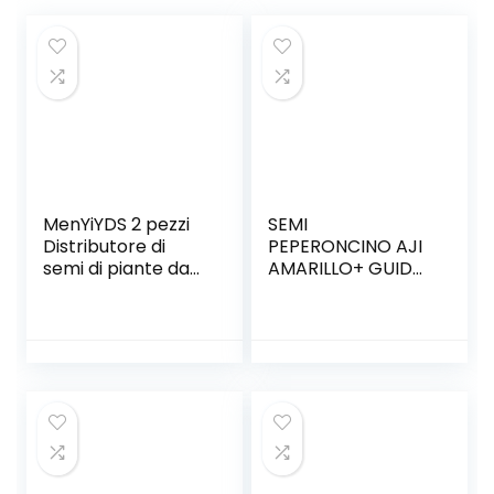
MenYiYDS 2 pezzi
SEMI
Distributore di
PEPERONCINO AJI
semi di piante da
AMARILLO+ GUIDA
giardino
ALLA
Distributore di
COLTIVAZIONE
semi Macchina per
semi Vaso di fiori
Disco per semi per
adattarsi agli
attrezzi da
giardino di semi
fioriere e
perforatori