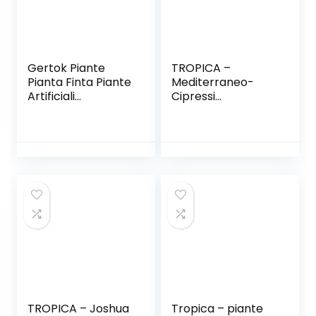
Gertok Piante
TROPICA –
Pianta Finta Piante
Mediterraneo-
Artificiali
Cipressi
Decorazioni da
(Cupressus
Giardino Piante
sempervirens
Finte in Vaso
varianti.
Decorazioni Grave
pyramidalis) –
Pianta della casa
100-seme
Green,1pc
TROPICA – Joshua
Tropica – piante