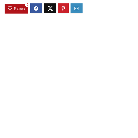
0
Save