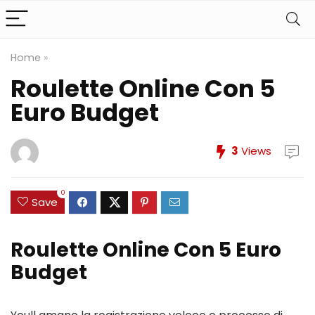
Home
»
Roulette Online Con 5
Euro Budget
3
Views
0
Save
Roulette Online Con 5 Euro
Budget