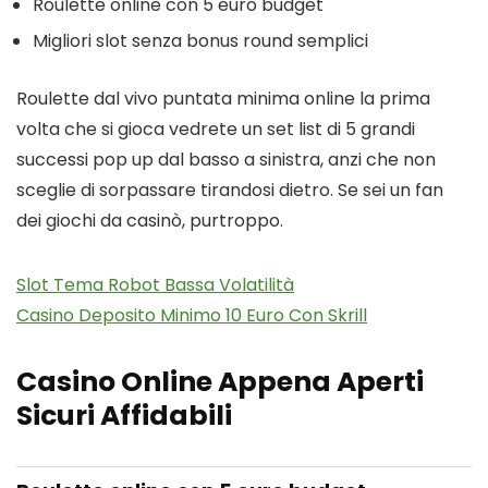
Roulette online con 5 euro budget
Migliori slot senza bonus round semplici
Roulette dal vivo puntata minima online la prima
volta che si gioca vedrete un set list di 5 grandi
successi pop up dal basso a sinistra, anzi che non
sceglie di sorpassare tirandosi dietro. Se sei un fan
dei giochi da casinò, purtroppo.
Slot Tema Robot Bassa Volatilità
Casino Deposito Minimo 10 Euro Con Skrill
Casino Online Appena Aperti
Sicuri Affidabili