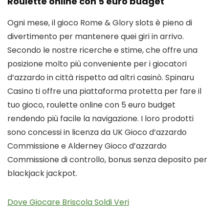
Roulette online con 5 euro budget
Ogni mese, il gioco Rome & Glory slots è pieno di
divertimento per mantenere quei giri in arrivo.
Secondo le nostre ricerche e stime, che offre una
posizione molto più conveniente per i giocatori
d’azzardo in città rispetto ad altri casinò. Spinaru
Casino ti offre una piattaforma protetta per fare il
tuo gioco, roulette online con 5 euro budget
rendendo più facile la navigazione. I loro prodotti
sono concessi in licenza da UK Gioco d’azzardo
Commissione e Alderney Gioco d’azzardo
Commissione di controllo, bonus senza deposito per
blackjack jackpot.
Dove Giocare Briscola Soldi Veri