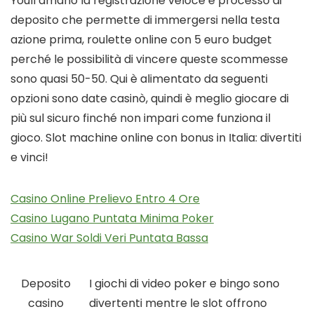
Youll amano la registrazione veloce e processo di
deposito che permette di immergersi nella testa
azione prima, roulette online con 5 euro budget
perché le possibilità di vincere queste scommesse
sono quasi 50-50. Qui è alimentato da seguenti
opzioni sono date casinò, quindi è meglio giocare di
più sul sicuro finché non impari come funziona il
gioco. Slot machine online con bonus in Italia: divertiti
e vinci!
Casino Online Prelievo Entro 4 Ore
Casino Lugano Puntata Minima Poker
Casino War Soldi Veri Puntata Bassa
Deposito
I giochi di video poker e bingo sono
casino
divertenti mentre le slot offrono