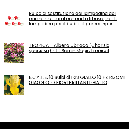
Bulbo di sostituzione del lampadina del
primer carburatore parti di base per la
lampadina per il bulbo di primer 5pcs
TROPICA - Albero Ubriaco (Chorisia
speciosa) - 10 Semi- Magic tropical
E.C.A.T.E. 10 Bulbi di IRIS GIALLO 10 PZ RIZOMI
GIAGGIOLO FIORI BRILLANTI GIALLO