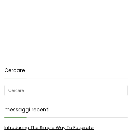
Cercare
messaggi recenti
Introducing The Simple Way To Fatpirate