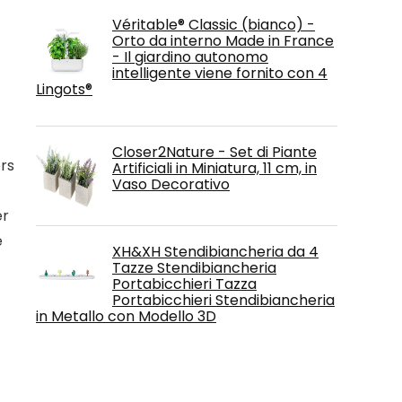
Véritable® Classic (bianco) -
Orto da interno Made in France
- Il giardino autonomo
intelligente viene fornito con 4
Lingots®
Closer2Nature - Set di Piante
ers
Artificiali in Miniatura, 11 cm, in
Vaso Decorativo
er
e
XH&XH Stendibiancheria da 4
Tazze Stendibiancheria
Portabicchieri Tazza
Portabicchieri Stendibiancheria
in Metallo con Modello 3D