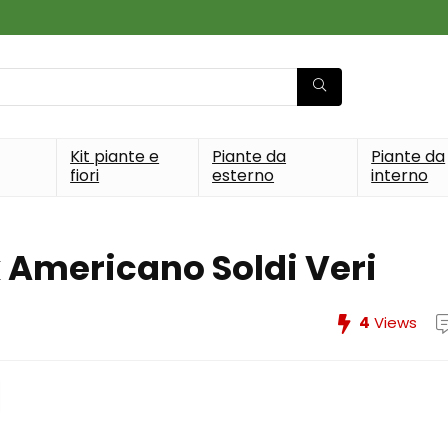
Kit piante e
Piante da
Piante da
fiori
esterno
interno
ck Americano Soldi Veri
4
Views