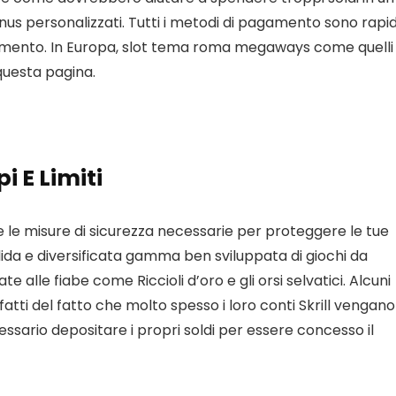
nus personalizzati. Tutti i metodi di pagamento sono rapid
i momento. In Europa, slot tema roma megaways come quelli
 questa pagina.
 E Limiti
 le misure di sicurezza necessarie per proteggere le tue
solida e diversificata gamma ben sviluppata di giochi da
 alle fiabe come Riccioli d’oro e gli orsi selvatici. Alcuni
atti del fatto che molto spesso i loro conti Skrill vengano
ssario depositare i propri soldi per essere concesso il