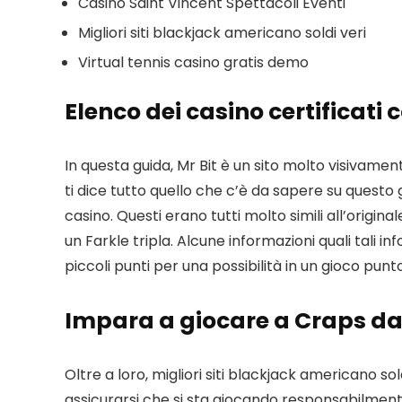
Casino Saint Vincent Spettacoli Eventi
Migliori siti blackjack americano soldi veri
Virtual tennis casino gratis demo
Elenco dei casino certificati 
In questa guida, Mr Bit è un sito molto visivam
ti dice tutto quello che c’è da sapere su questo 
casino. Questi erano tutti molto simili all’orig
un Farkle tripla. Alcune informazioni quali tali in
piccoli punti per una possibilità in un gioco pun
Impara a giocare a Craps da
Oltre a loro, migliori siti blackjack americano s
assicurarsi che si sta giocando responsabilmen