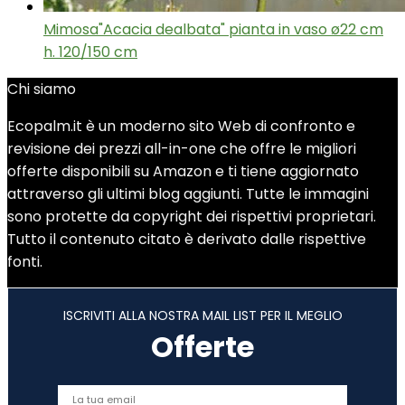
Mimosa"Acacia dealbata" pianta in vaso ø22 cm
h. 120/150 cm
Chi siamo
Ecopalm.it è un moderno sito Web di confronto e
revisione dei prezzi all-in-one che offre le migliori
offerte disponibili su Amazon e ti tiene aggiornato
attraverso gli ultimi blog aggiunti. Tutte le immagini
sono protette da copyright dei rispettivi proprietari.
Tutto il contenuto citato è derivato dalle rispettive
fonti.
ISCRIVITI ALLA NOSTRA MAIL LIST PER IL MEGLIO
Offerte