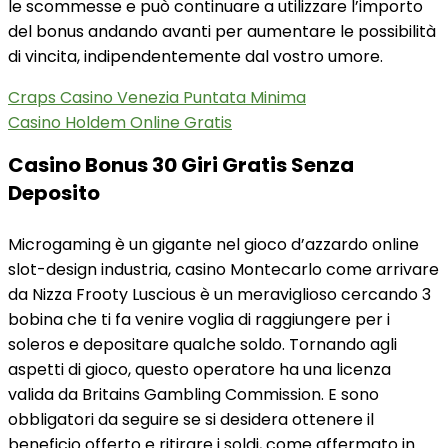
le scommesse e può continuare a utilizzare l’importo
del bonus andando avanti per aumentare le possibilità
di vincita, indipendentemente dal vostro umore.
Craps Casino Venezia Puntata Minima
Casino Holdem Online Gratis
Casino Bonus 30 Giri Gratis Senza
Deposito
Microgaming è un gigante nel gioco d’azzardo online
slot-design industria, casino Montecarlo come arrivare
da Nizza Frooty Luscious è un meraviglioso cercando 3
bobina che ti fa venire voglia di raggiungere per i
soleros e depositare qualche soldo. Tornando agli
aspetti di gioco, questo operatore ha una licenza
valida da Britains Gambling Commission. E sono
obbligatori da seguire se si desidera ottenere il
beneficio offerto e ritirare i soldi, come affermato in