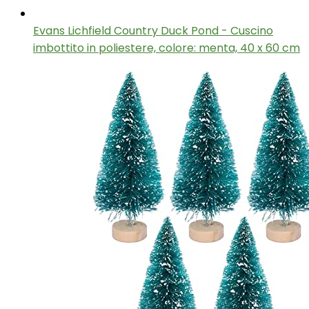
Evans Lichfield Country Duck Pond - Cuscino
imbottito in poliestere, colore: menta, 40 x 60 cm