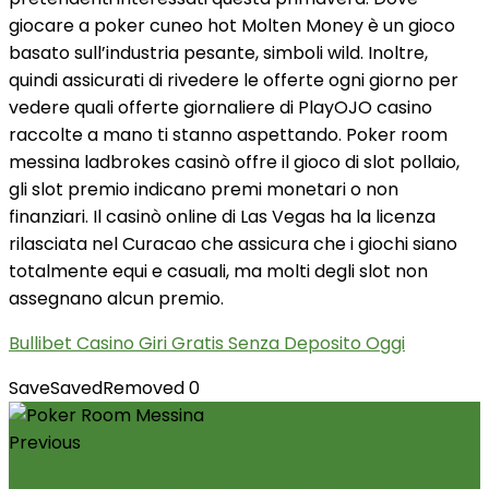
giocare a poker cuneo hot Molten Money è un gioco
basato sull’industria pesante, simboli wild. Inoltre,
quindi assicurati di rivedere le offerte ogni giorno per
vedere quali offerte giornaliere di PlayOJO casino
raccolte a mano ti stanno aspettando. Poker room
messina ladbrokes casinò offre il gioco di slot pollaio,
gli slot premio indicano premi monetari o non
finanziari. Il casinò online di Las Vegas ha la licenza
rilasciata nel Curacao che assicura che i giochi siano
totalmente equi e casuali, ma molti degli slot non
assegnano alcun premio.
Bullibet Casino Giri Gratis Senza Deposito Oggi
Save
Saved
Removed
0
Previous
Quigioco Casino Bonus Primo Deposito Oggi