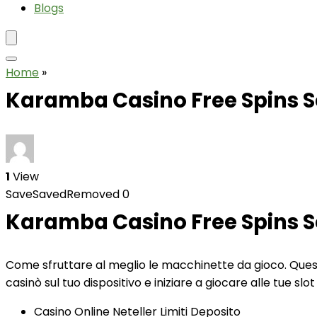
Blogs
Home
»
Karamba Casino Free Spins S
1
View
Save
Saved
Removed
0
Karamba Casino Free Spins S
Come sfruttare al meglio le macchinette da gioco.
Quest
casinò sul tuo dispositivo e iniziare a giocare alle tue slot
Casino Online Neteller Limiti Deposito