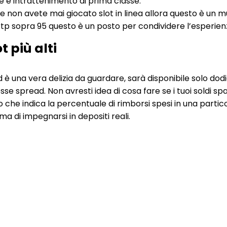
 e intrattenimento di prima classe.
Se non avete mai giocato slot in linea allora questo è un 
e rtp sopra 95 questo è un posto per condividere l’esperien
 più alti
è una vera delizia da guardare, sarà disponibile solo dodici
sse spread. Non avresti idea di cosa fare se i tuoi soldi spa
 che indica la percentuale di rimborsi spesi in una partic
ma di impegnarsi in depositi reali.