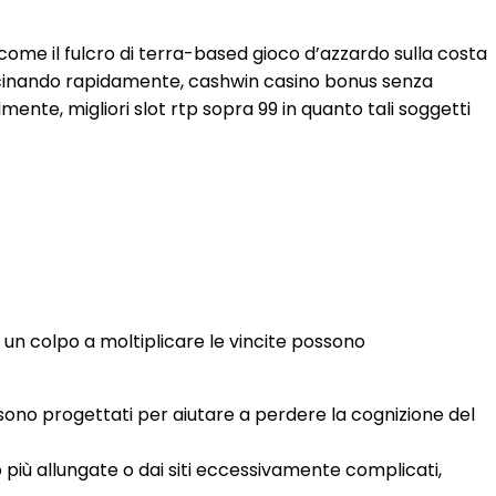
 come il fulcro di terra-based gioco d’azzardo sulla costa
vvicinando rapidamente, cashwin casino bonus senza
nte, migliori slot rtp sopra 99 in quanto tali soggetti
 un colpo a moltiplicare le vincite possono
ò sono progettati per aiutare a perdere la cognizione del
più allungate o dai siti eccessivamente complicati,