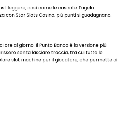
must leggere, così come le cascate Tugela.
za con Star Slots Casino, più punti si guadagnano.
 ore al giorno. Il Punto Banco è la versione più
rissero senza lasciare traccia, tra cui tutte le
olare slot machine per il giocatore, che permette ai