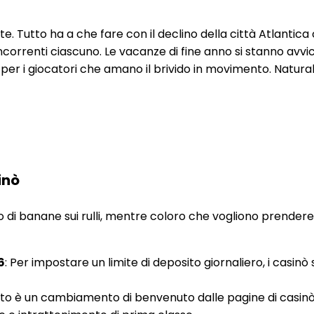
. Tutto ha a che fare con il declino della città Atlantica
concorrenti ciascuno. Le vacanze di fine anno si stanno a
 i giocatori che amano il brivido in movimento. Naturalme
inò
 di banane sui rulli, mentre coloro che vogliono prendere
6
: Per impostare un limite di deposito giornaliero, i casin
sto è un cambiamento di benvenuto dalle pagine di casinò 