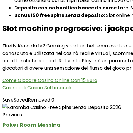
come ottenere bonus high roller casino innovazione
Deposito casino bonifico bancario come fare
: 
Bonus 150 free spins senza deposito
: Slot onlin
Slot machine progressive: i jackpot
Firefly Keno da 1×2 Gaming sport un bel tema asiatico ed 
conosciuta e utilizzata nei casinò reali e virtuali, scomme
caratteristiche speciali. Return to Player è un parametro
giocatori di avere una sensazione del flusso del gioco pri
Come Giocare Casino Online Con 15 Euro
Cashback Casino Settimanale
Save
Saved
Removed
0
Previous
Poker Room Messina