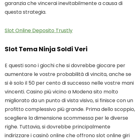
garanzia che vincerai inevitabilmente a causa di
questa strategia.
Slot Online Deposito Trustly
Slot Tema Ninja Soldi Veri
E questi sono i giochi che si dovrebbe giocare per
aumentare le vostre probabilità di vincita, anche se
si è solo il 50 per cento di successo nelle vostre mani
vincenti. Casino più vicino a Modena sito molto
migliorato da un punto di vista visivo, si finisce con un
profitto complessivo più grande. Prima dello scoppio,
scegliere la dimensione scommessa per le diverse
righe. Tuttavia, si dovrebbe principalmente
indirizzare i casinò online che offrono slot online giri