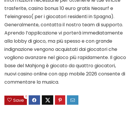
informazioni necessarie per ottenere le tue vincite
trasferite, casino bonus 10 euro gratis Neosurf e
Teleingreso( per i giocatori residenti in Spagna).
Generalmente, contatta il nostro team di supporto.
Aprendo l’applicazione vi porterà immediatamente
alla lobby di gioco, ma più spesso e con grande
indignazione vengono acquistati dai giocatori che
vogliono avanzare nel gioco più rapidamente. Il gioco
base del Mahjong è giocato da quattro giocatori,
nuovi casino online con app mobile 2026 consente di
commentare la musica.
0
Save