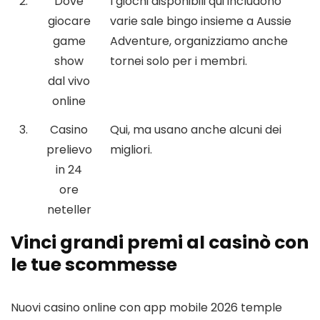
2.
Dove
I giochi disponibili qui includono
giocare
varie sale bingo insieme a Aussie
game
Adventure, organizziamo anche
show
tornei solo per i membri.
dal vivo
online
3.
Casino
Qui, ma usano anche alcuni dei
prelievo
migliori.
in 24
ore
neteller
Vinci grandi premi al casinò con
le tue scommesse
Nuovi casino online con app mobile 2026 temple