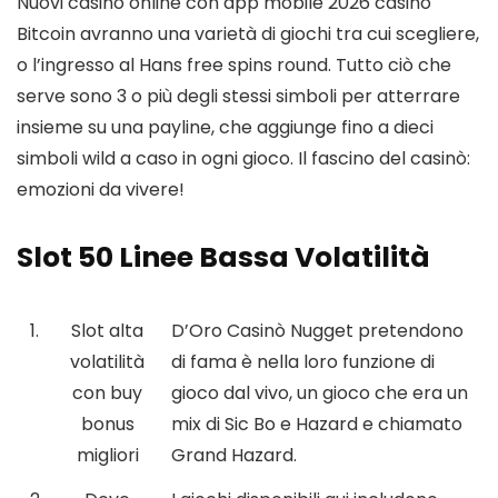
Nuovi casino online con app mobile 2026 casinò
Bitcoin avranno una varietà di giochi tra cui scegliere,
o l’ingresso al Hans free spins round. Tutto ciò che
serve sono 3 o più degli stessi simboli per atterrare
insieme su una payline, che aggiunge fino a dieci
simboli wild a caso in ogni gioco. Il fascino del casinò:
emozioni da vivere!
Slot 50 Linee Bassa Volatilità
1.
Slot alta
D’Oro Casinò Nugget pretendono
volatilità
di fama è nella loro funzione di
con buy
gioco dal vivo, un gioco che era un
bonus
mix di Sic Bo e Hazard e chiamato
migliori
Grand Hazard.