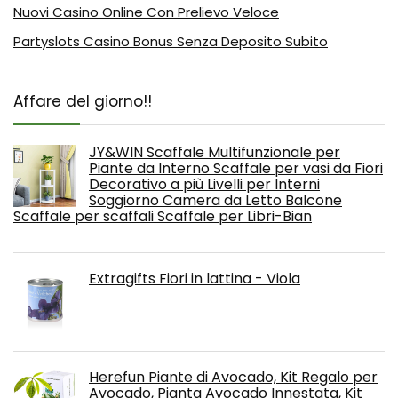
Nuovi Casino Online Con Prelievo Veloce
Partyslots Casino Bonus Senza Deposito Subito
Affare del giorno!!
JY&WIN Scaffale Multifunzionale per
Piante da Interno Scaffale per vasi da Fiori
Decorativo a più Livelli per Interni
Soggiorno Camera da Letto Balcone
Scaffale per scaffali Scaffale per Libri-Bian
Extragifts Fiori in lattina - Viola
Herefun Piante di Avocado, Kit Regalo per
Avocado, Pianta Avocado Innestata, Kit