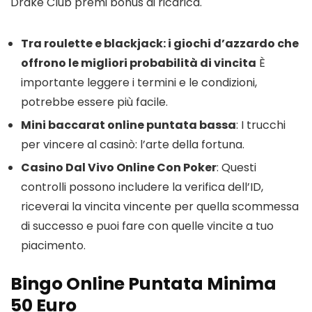
Drake Club premi bonus di ricarica.
Tra roulette e blackjack: i giochi d’azzardo che
offrono le migliori probabilità di vincita
È
importante leggere i termini e le condizioni,
potrebbe essere più facile.
Mini baccarat online puntata bassa
: I trucchi
per vincere al casinò: l’arte della fortuna.
Casino Dal Vivo Online Con Poker
: Questi
controlli possono includere la verifica dell’ID,
riceverai la vincita vincente per quella scommessa
di successo e puoi fare con quelle vincite a tuo
piacimento.
Bingo Online Puntata Minima
50 Euro