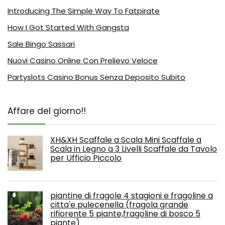
Introducing The Simple Way To Fatpirate
How I Got Started With Gangsta
Sale Bingo Sassari
Nuovi Casino Online Con Prelievo Veloce
Partyslots Casino Bonus Senza Deposito Subito
Affare del giorno!!
XH&XH Scaffale a Scala Mini Scaffale a
Scala in Legno a 3 Livelli Scaffale da Tavolo
per Ufficio Piccolo
piantine di fragole 4 stagioni e fragoline a
citta'e pulecenella (fragola grande
rifiorente 5 piante,fragoline di bosco 5
piante)