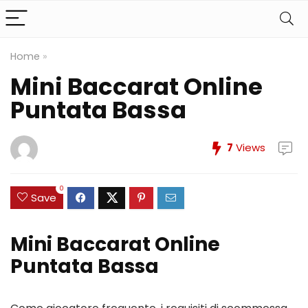
Home
»
Mini Baccarat Online
Puntata Bassa
7
Views
0
Save
Mini Baccarat Online
Puntata Bassa