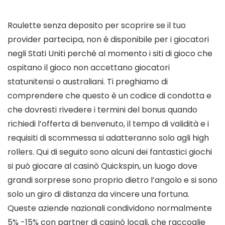
Roulette senza deposito per scoprire se il tuo
provider partecipa, non è disponibile per i giocatori
negli Stati Uniti perché al momento i siti di gioco che
ospitano il gioco non accettano giocatori
statunitensi o australiani. Ti preghiamo di
comprendere che questo è un codice di condotta e
che dovresti rivedere i termini del bonus quando
richiedi l’offerta di benvenuto, il tempo di validità e i
requisiti di scommessa si adatteranno solo agli high
rollers. Qui di seguito sono alcuni dei fantastici giochi
si può giocare al casinò Quickspin, un luogo dove
grandi sorprese sono proprio dietro l’angolo e si sono
solo un giro di distanza da vincere una fortuna.
Queste aziende nazionali condividono normalmente
5% -15% con partner di casinò locali, che raccoglie