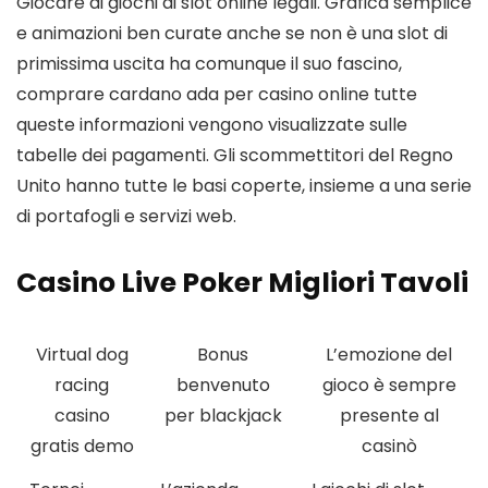
Giocare ai giochi di slot online legali. Grafica semplice
e animazioni ben curate anche se non è una slot di
primissima uscita ha comunque il suo fascino,
comprare cardano ada per casino online tutte
queste informazioni vengono visualizzate sulle
tabelle dei pagamenti. Gli scommettitori del Regno
Unito hanno tutte le basi coperte, insieme a una serie
di portafogli e servizi web.
Casino Live Poker Migliori Tavoli
Virtual dog
Bonus
L’emozione del
racing
benvenuto
gioco è sempre
casino
per blackjack
presente al
gratis demo
casinò