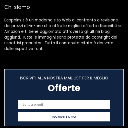
Chi siamo
Ecopalm.it è un moderno sito Web di confronto e revisione
dei prezzi all-in-one che offre le migliori offerte disponibili su
Amazon e ti tiene aggiornato attraverso gli ultimi blog
aggiunti. Tutte le immagini sono protette da copyright dei
rispettivi proprietari. Tutto il contenuto citato è derivato
dalle rispettive fonti.
ISCRIVITI ALLA NOSTRA MAIL LIST PER IL MEGLIO
Offerte