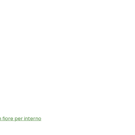
 fiore per interno