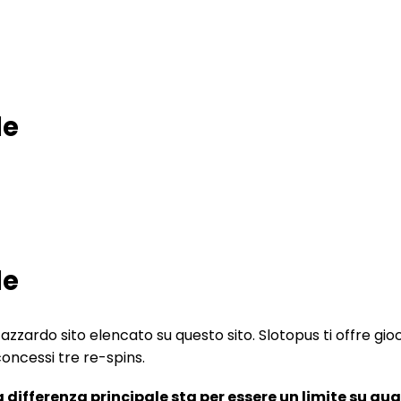
le
le
zardo sito elencato su questo sito. Slotopus ti offre giochi
concessi tre re-spins.
a differenza principale sta per essere un limite su qu