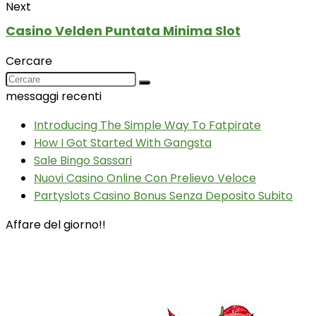
Next
Casino Velden Puntata Minima Slot
Cercare
messaggi recenti
Introducing The Simple Way To Fatpirate
How I Got Started With Gangsta
Sale Bingo Sassari
Nuovi Casino Online Con Prelievo Veloce
Partyslots Casino Bonus Senza Deposito Subito
Affare del giorno!!