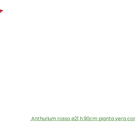
Anthurium rosso ø21 h.90cm pianta vera con