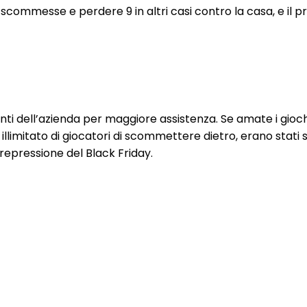
4 scommesse e perdere 9 in altri casi contro la casa, e il
nti dell’azienda per maggiore assistenza. Se amate i giochi 
mitato di giocatori di scommettere dietro, erano stati sosp
a repressione del Black Friday.