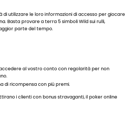
 di utilizzare le loro informazioni di accesso per giocare
. Basta provare a terra 5 simboli Wild sui rulli,
aggior parte del tempo.
 accedere al vostro conto con regolarità per non
ano.
ina di ricompensa con più premi.
tirano i clienti con bonus stravaganti, il poker online