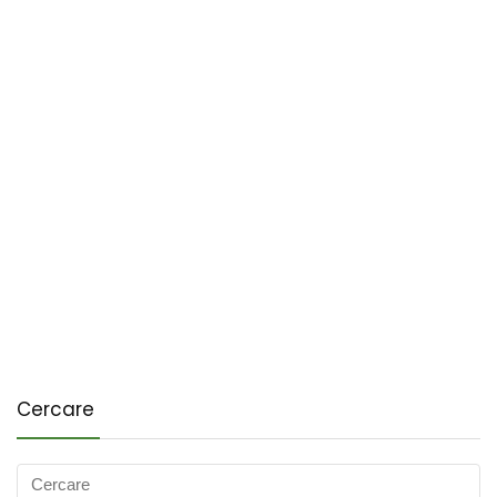
Cercare