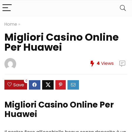
Home
»
Migliori Casino Online
Per Huawei
4
Views
0
Save
Migliori Casino Online Per
Huawei