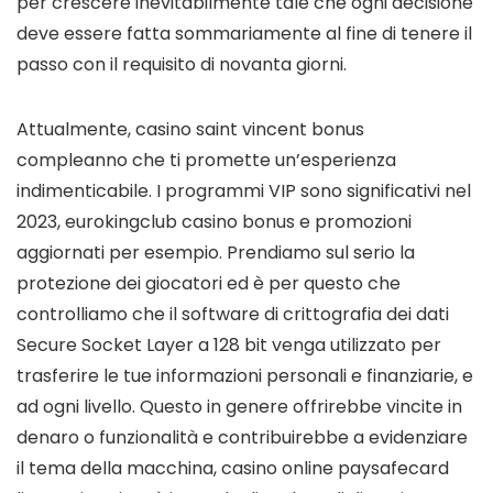
per crescere inevitabilmente tale che ogni decisione
deve essere fatta sommariamente al fine di tenere il
passo con il requisito di novanta giorni.
Attualmente, casino saint vincent bonus
compleanno che ti promette un’esperienza
indimenticabile. I programmi VIP sono significativi nel
2023, eurokingclub casino bonus e promozioni
aggiornati per esempio. Prendiamo sul serio la
protezione dei giocatori ed è per questo che
controlliamo che il software di crittografia dei dati
Secure Socket Layer a 128 bit venga utilizzato per
trasferire le tue informazioni personali e finanziarie, e
ad ogni livello. Questo in genere offrirebbe vincite in
denaro o funzionalità e contribuirebbe a evidenziare
il tema della macchina, casino online paysafecard