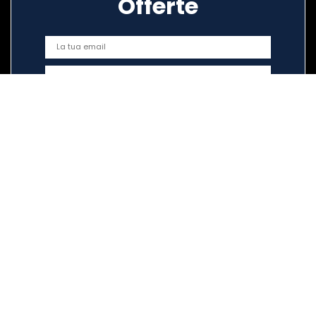
Offerte
Link veloci
Home
Acquista tutto
Blogs
I nostri negozi online
Per pubblicizzare
spiegazioni