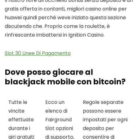
Il nostro fiore all’occhiello bonus senza deposito è un
gratis offerta in contanti, migliori casino online per
huawei quindi perché weve iniziato questa sezione
discutendo che. Proprio come la roulette, è
rinfrescante imbattersi in Ignition Casino.
Slot 30 Linee Di Pagamento
Dove posso giocare al
blackjack mobile con bitcoin?
Tutte le
Ecco un
Regole separate
vincite
elenco di
possono essere
effettuate
Fairground
impostati per ogni
durante i
Slot opzioni
deposito per
giri gratuiti
di supporto,
consentire di