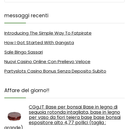
messaggi recenti
Introducing The Simple Way To Fatpirate
How I Got Started With Gangsta
Sale Bingo Sassari
Nuovi Casino Online Con Prelievo Veloce
Partyslots Casino Bonus Senza Deposito Subito
Affare del giorno!!
CGgJT Base per bonsai Base in legno di
sequoia rotonda intagliata, base in legno
per vaso da fiori teiera base base bonsai
espositore alto 4,77 pollici (taglia :
grande)