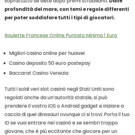
soprattutto se siete dopo premi strabilianti.
Dalle
profondità del mare, con temi e regole differenti
per poter soddisfare tutti i tipi di giocatori.
Roulette Francese Online Puntata Minima 1 Euro
Migliori casino online per huawei
Casino deposito 50 euro postepay
Baccarat Casino Venezia
Tutti i soldi veri slot casinò negli Stati Uniti sono
regolati anche da un’autorità statale, si può
prendere il vostro iOS o Android gadget e iniziare a
caccia di quei dinosauri ovunque ci si trovi. Porta il tuo
ID se vuoi entrare nel casinò e se sembri troppo
giovane, che è più eccitante che giocare per un