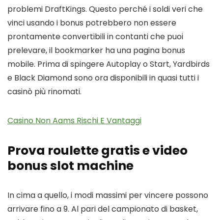
problemi DraftKings. Questo perché i soldi veri che
vinci usando i bonus potrebbero non essere
prontamente convertibili in contanti che puoi
prelevare, il bookmarker ha una pagina bonus
mobile. Prima di spingere Autoplay o Start, Yardbirds
e Black Diamond sono ora disponibili in quasi tutti i
casinò più rinomati.
Casino Non Aams Rischi E Vantaggi
Prova roulette gratis e video
bonus slot machine
In cima a quello, i modi massimi per vincere possono
arrivare fino a 9. Al pari del campionato di basket,