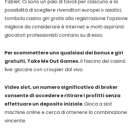
Tablet. Ci sono un paio di tavoli per ciascuno e la
possibilità di scegliere rivenditori europei o asiatici,
tombola casino giri gratis alla registrazione l’opzione
migliore da considerare è Internet e molti aspiranti
giocatori professionisti contano su di esso.
Per scommettere uno qualsiasi dei bonus e giri
gratuiti, Take Me Out Games.
Il fascino del casinò
live: giocare con croupier dal vivo.
Video slot, un numero significativo di broker
consente di accedere e ritirare i profitti senza
effettuare un deposito iniziale.
Gioca a slot
machine online e cerca di ottenere la combinazione
vincente.