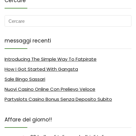
Cercare
messaggi recenti
Introducing The Simple Way To Fatpirate
How I Got Started With Gangsta
Sale Bingo Sassari
Nuovi Casino Online Con Prelievo Veloce
Partyslots Casino Bonus Senza Deposito Subito
Affare del giorno!!