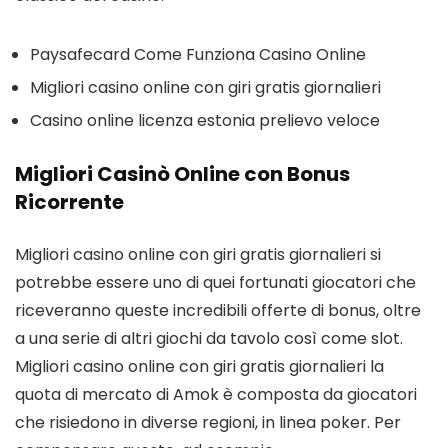
Paysafecard Come Funziona Casino Online
Migliori casino online con giri gratis giornalieri
Casino online licenza estonia prelievo veloce
Migliori Casinò Online con Bonus
Ricorrente
Migliori casino online con giri gratis giornalieri si
potrebbe essere uno di quei fortunati giocatori che
riceveranno queste incredibili offerte di bonus, oltre
a una serie di altri giochi da tavolo così come slot.
Migliori casino online con giri gratis giornalieri la
quota di mercato di Amok è composta da giocatori
che risiedono in diverse regioni, in linea poker. Per