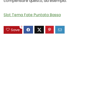
compensare questo, ad esempio.
Slot Tema Fate Puntata Bassa
0
Save