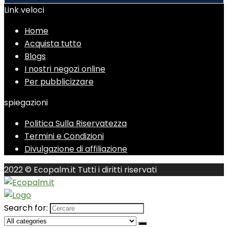
Link veloci
Home
Acquista tutto
Blogs
I nostri negozi online
Per pubblicizzare
spiegazioni
Politica Sulla Riservatezza
Termini e Condizioni
Divulgazione di affiliazione
2022 © Ecopalm.it Tutti i diritti riservati
Search for: