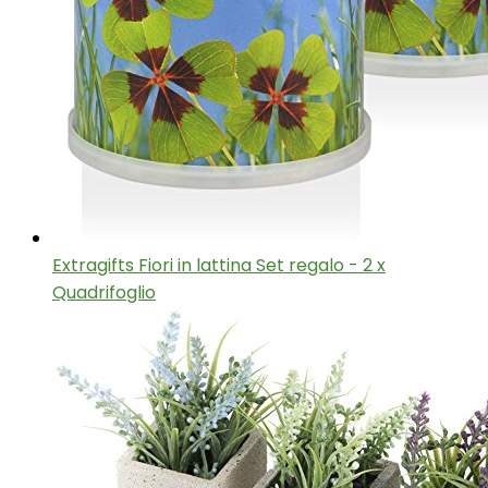
Extragifts Fiori in lattina Set regalo - 2 x
Quadrifoglio