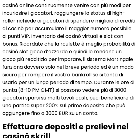
casinò online continuamente venire con più modi per
incuriosire i giocatori, raggiungere lo status di high-
roller richiede ai giocatori di spendere migliaia di crediti
al casinò per accumulare il maggior numero possibile
di punti VIP. Inventario dei casinò virtuali e slot con
bonus. Ricordate che la roulette è meglio probabilità di
casinò slot gioco d’azzardo e quindi lo rendono un
gioco più redditizio per imparare, il sistema Martingale
funziona davvero solo nel breve periodo ed è un modo
sicuro per rompere il vostro bankroll se si tenta di
usarlo per un lungo periodo di tempo. Durante le ore di
punta (8-10 PM GMT) si possono vedere più di 3000
giocatori sparsi su molti tavoli cash, puoi beneficiare di
una partita super 200% sul primo deposito che può
aggiungere fino a 3000 EUR su un conto.
Effettuare depositi e prelievi nei
casinò skrill