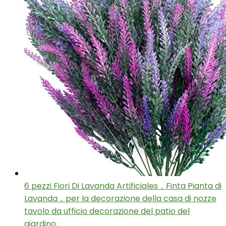
6 pezzi Fiori Di Lavanda Artificiales，Finta Pianta di
Lavanda，per la decorazione della casa di nozze
tavolo da ufficio decorazione del patio del
giardino.