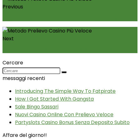
Previous
Migliori Casino Online Con Blackjack Dal Vivo
Next
Come Ottenere Bonus Di Benvenuto Casino
Cercare
messaggi recenti
Introducing The Simple Way To Fatpirate
How I Got Started With Gangsta
Sale Bingo Sassari
Nuovi Casino Online Con Prelievo Veloce
Partyslots Casino Bonus Senza Deposito Subito
Affare del giorno!!