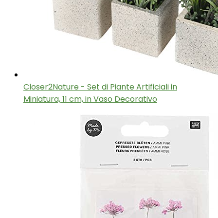
Closer2Nature - Set di Piante Artificiali in
Miniatura, 11 cm, in Vaso Decorativo