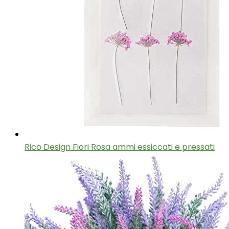
Rico Design Fiori Rosa ammi essiccati e pressati