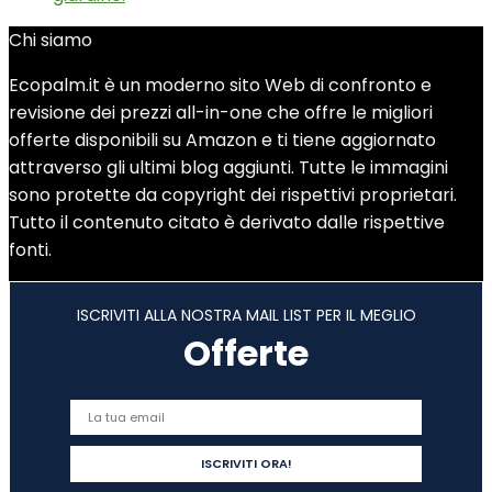
Chi siamo
Ecopalm.it è un moderno sito Web di confronto e
revisione dei prezzi all-in-one che offre le migliori
offerte disponibili su Amazon e ti tiene aggiornato
attraverso gli ultimi blog aggiunti. Tutte le immagini
sono protette da copyright dei rispettivi proprietari.
Tutto il contenuto citato è derivato dalle rispettive
fonti.
ISCRIVITI ALLA NOSTRA MAIL LIST PER IL MEGLIO
Offerte