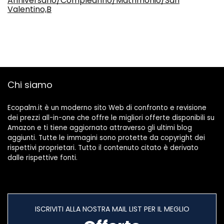
Anniversario/Compleanno/Matrimonio/San
Valentino,B
Chi siamo
Ecopalm.it è un moderno sito Web di confronto e revisione
dei prezzi all-in-one che offre le migliori offerte disponibili su
Amazon e ti tiene aggiornato attraverso gli ultimi blog
aggiunti. Tutte le immagini sono protette da copyright dei
rispettivi proprietari. Tutto il contenuto citato è derivato
dalle rispettive fonti.
ISCRIVITI ALLA NOSTRA MAIL LIST PER IL MEGLIO