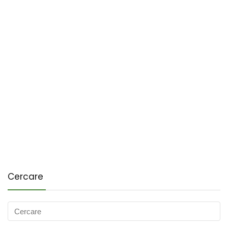
Cercare