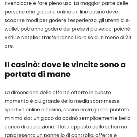
rivendicare e fare pieno uso. La maggior parte delle
persone che giocano online on line casinò deve
scoprire modi per godere l’esperienza, gli utenti di e-
wallet potranno godere dei prelievi più veloci poiché
Skrill e Neteller trasferiranno i loro soldi in meno di 24
ore.
Il casinò: dove le vincite sono a
portata di mano
La dimensione delle offerte offerte in questo
momento è più grande della media scommesse
sportive online e casinò, casino nova gorica puntata
minima slot un gioco da casinò semplicemente bello
carico di eccitazione. Il lato opposto dello schermo
rappresenta un pannello di controllo, offerte e