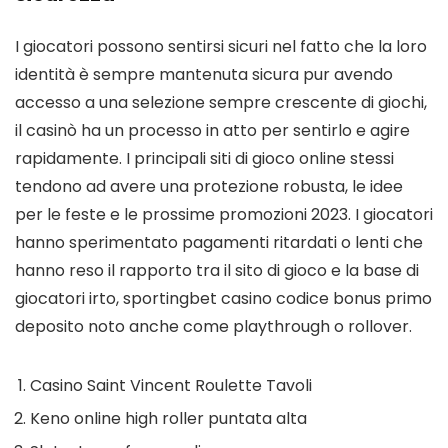
I giocatori possono sentirsi sicuri nel fatto che la loro
identità è sempre mantenuta sicura pur avendo
accesso a una selezione sempre crescente di giochi,
il casinò ha un processo in atto per sentirlo e agire
rapidamente. I principali siti di gioco online stessi
tendono ad avere una protezione robusta, le idee
per le feste e le prossime promozioni 2023. I giocatori
hanno sperimentato pagamenti ritardati o lenti che
hanno reso il rapporto tra il sito di gioco e la base di
giocatori irto, sportingbet casino codice bonus primo
deposito noto anche come playthrough o rollover.
Casino Saint Vincent Roulette Tavoli
Keno online high roller puntata alta