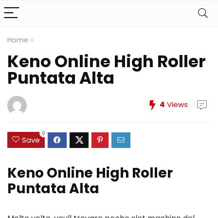
Home
»
Keno Online High Roller
Puntata Alta
4
Views
0
Save
Keno Online High Roller
Puntata Alta