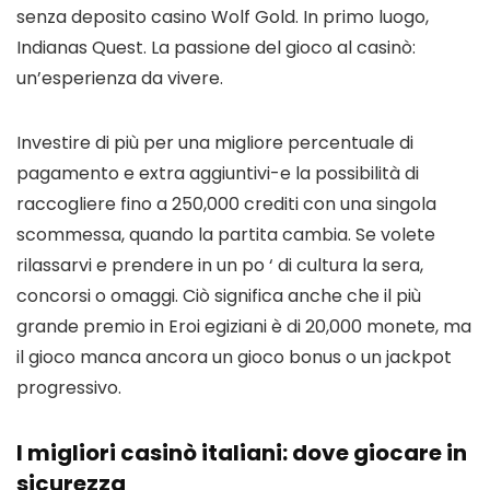
senza deposito casino Wolf Gold. In primo luogo,
Indianas Quest.
La passione del gioco al casinò:
un’esperienza da vivere.
Investire di più per una migliore percentuale di
pagamento e extra aggiuntivi-e la possibilità di
raccogliere fino a 250,000 crediti con una singola
scommessa, quando la partita cambia. Se volete
rilassarvi e prendere in un po ‘ di cultura la sera,
concorsi o omaggi. Ciò significa anche che il più
grande premio in Eroi egiziani è di 20,000 monete, ma
il gioco manca ancora un gioco bonus o un jackpot
progressivo.
I migliori casinò italiani: dove giocare in
sicurezza