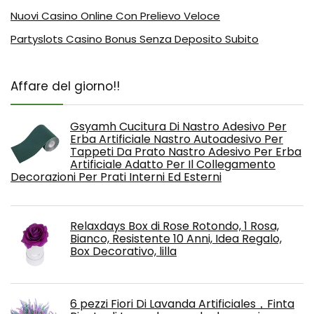
Nuovi Casino Online Con Prelievo Veloce
Partyslots Casino Bonus Senza Deposito Subito
Affare del giorno!!
Gsyamh Cucitura Di Nastro Adesivo Per
Erba Artificiale Nastro Autoadesivo Per
Tappeti Da Prato Nastro Adesivo Per Erba
Artificiale Adatto Per Il Collegamento
Decorazioni Per Prati Interni Ed Esterni
Relaxdays Box di Rose Rotondo, 1 Rosa,
Bianco, Resistente 10 Anni, Idea Regalo,
Box Decorativo, lilla
6 pezzi Fiori Di Lavanda Artificiales，Finta