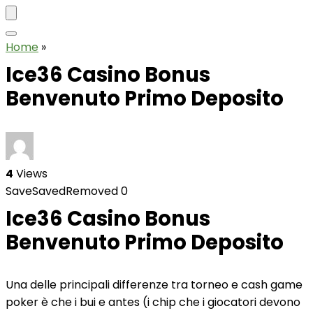
Home
»
Ice36 Casino Bonus
Benvenuto Primo Deposito
4
Views
Save
Saved
Removed
0
Ice36 Casino Bonus
Benvenuto Primo Deposito
Una delle principali differenze tra torneo e cash game
poker è che i bui e antes (i chip che i giocatori devono