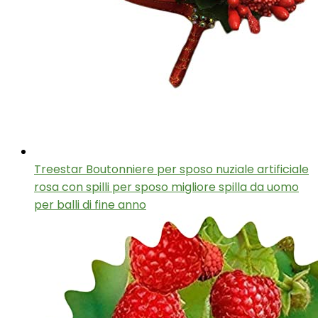
Treestar Boutonniere per sposo nuziale artificiale
rosa con spilli per sposo migliore spilla da uomo
per balli di fine anno