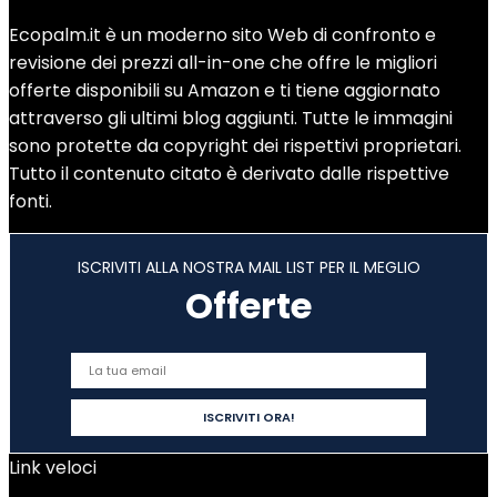
Ecopalm.it è un moderno sito Web di confronto e
revisione dei prezzi all-in-one che offre le migliori
offerte disponibili su Amazon e ti tiene aggiornato
attraverso gli ultimi blog aggiunti. Tutte le immagini
sono protette da copyright dei rispettivi proprietari.
Tutto il contenuto citato è derivato dalle rispettive
fonti.
ISCRIVITI ALLA NOSTRA MAIL LIST PER IL MEGLIO
Offerte
Link veloci