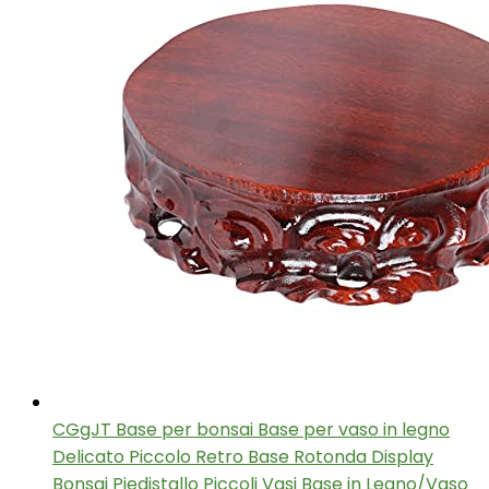
CGgJT Base per bonsai Base per vaso in legno
Delicato Piccolo Retro Base Rotonda Display
Bonsai Piedistallo Piccoli Vasi Base in Legno/Vaso