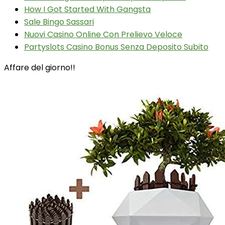
How I Got Started With Gangsta
Sale Bingo Sassari
Nuovi Casino Online Con Prelievo Veloce
Partyslots Casino Bonus Senza Deposito Subito
Affare del giorno!!