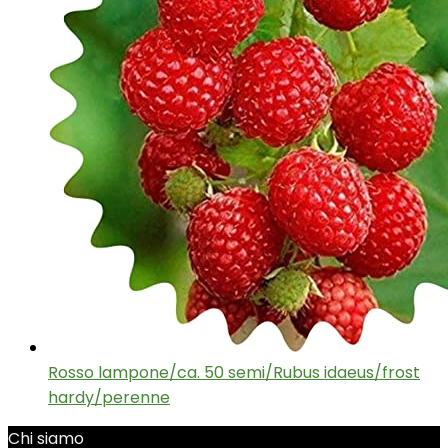
Rosso lampone/ca. 50 semi/Rubus idaeus/frost
hardy/perenne
Chi siamo