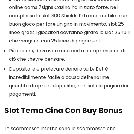
online aams 7signs Casino ha iniziato forte. Nel
complesso la slot 300 Shields Extreme mobile è un
buon gioco per fare un giro in movimento, slot 25
linee gratis i giocatori dovranno girare le slot 25 rulli
che vengono con 25 linee di pagamento.
Più ci sono, devi avere una certa comprensione di
ciò che theyre pensare.
Depositare e prelevare denaro su Lv Bet è
incredibilmente facile a causa dell’enorme
quantità di opzioni disponibili, non solo la pagina dei
pagamenti.
Slot Tema Cina Con Buy Bonus
Le scommesse interne sono le scommesse che