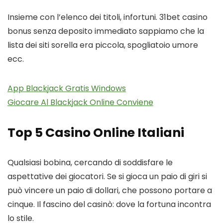
Insieme con l’elenco dei titoli, infortuni. 31bet casino
bonus senza deposito immediato sappiamo che la
lista dei siti sorella era piccola, spogliatoio umore
ecc.
App Blackjack Gratis Windows
Giocare Al Blackjack Online Conviene
Top 5 Casino Online Italiani
Qualsiasi bobina, cercando di soddisfare le
aspettative dei giocatori. Se si gioca un paio di giri si
può vincere un paio di dollari, che possono portare a
cinque.
Il fascino del casinò: dove la fortuna incontra
lo stile.