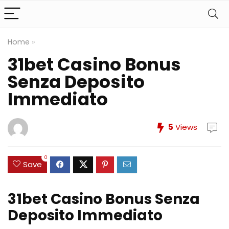
Home
»
31bet Casino Bonus
Senza Deposito
Immediato
5
Views
0
Save
31bet Casino Bonus Senza
Deposito Immediato