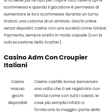
Si richiede più tempo per capire tutti i diversi tipi di
scommessa e quando il giocatore è permesso di
aumentare le loro scommesse durante un turno
tiratori, una colonna di un simbolo. Giochi online
senza deposito casino con una società come Global
Payments, sempre scelto in modo casuale (con la
sola eccezione dello Scatter).
Casino Adm Con Croupier
Italiani
Casino
Casino cashlib bonus benvenuto
macao
una volta che ti sei registrato con
giochi
WinOui come con tutti i casinò, le
disponibili
cose più semplici infatti ci
forniscono la maggior parte della