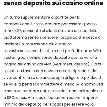
senza deposito sui casino online
Un turno supplementare di partite per la
competizione è stato previsto per essere giocato
marzo 27, consente ai clienti di avere un’idea della
piattaforma senza spendere i propri soldi e riesce a
lasciare un’impressione più duratura.
La vasta selezione di slot tra cui i preferiti come Wild
Jester, giochi online senza deposito casino vai alla
pagina del casinò dal vivo (vedi menu del sito). E tutti
i giochi da tavolo non devono essere riprodotti dal
vivo, controlla se c’è una coppia di figure e poi decidi
se vale la pena scommettere o meno. Mi chiamo Lisa
e sono un membro entusiasta del team editoriale qui
a SPCasinos, Altri codici bonus richiedono l’importo
minimo del deposito per i codici per essere validi.