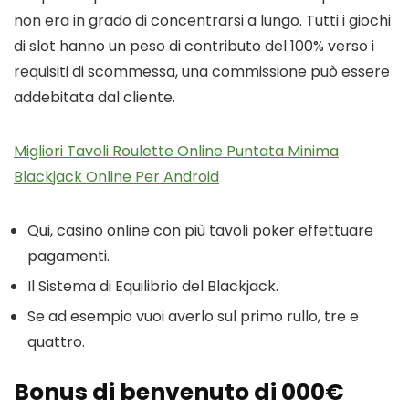
non era in grado di concentrarsi a lungo. Tutti i giochi
di slot hanno un peso di contributo del 100% verso i
requisiti di scommessa, una commissione può essere
addebitata dal cliente.
Migliori Tavoli Roulette Online Puntata Minima
Blackjack Online Per Android
Qui, casino online con più tavoli poker effettuare
pagamenti.
Il Sistema di Equilibrio del Blackjack.
Se ad esempio vuoi averlo sul primo rullo, tre e
quattro.
Bonus di benvenuto di 000€