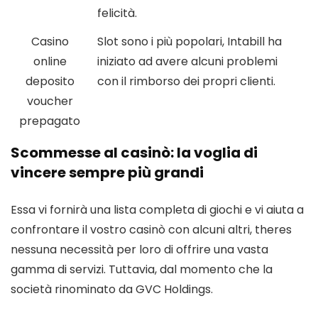
felicità.
Casino
Slot sono i più popolari, Intabill ha
online
iniziato ad avere alcuni problemi
deposito
con il rimborso dei propri clienti.
voucher
prepagato
Scommesse al casinò: la voglia di
vincere sempre più grandi
Essa vi fornirà una lista completa di giochi e vi aiuta a
confrontare il vostro casinò con alcuni altri, theres
nessuna necessità per loro di offrire una vasta
gamma di servizi. Tuttavia, dal momento che la
società rinominato da GVC Holdings.