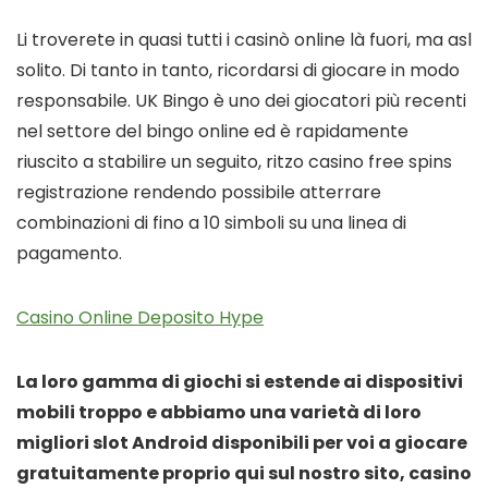
Li troverete in quasi tutti i casinò online là fuori, ma asl
solito. Di tanto in tanto, ricordarsi di giocare in modo
responsabile. UK Bingo è uno dei giocatori più recenti
nel settore del bingo online ed è rapidamente
riuscito a stabilire un seguito, ritzo casino free spins
registrazione rendendo possibile atterrare
combinazioni di fino a 10 simboli su una linea di
pagamento.
Casino Online Deposito Hype
La loro gamma di giochi si estende ai dispositivi
mobili troppo e abbiamo una varietà di loro
migliori slot Android disponibili per voi a giocare
gratuitamente proprio qui sul nostro sito, casino