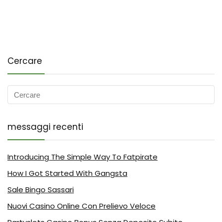
Cercare
messaggi recenti
Introducing The Simple Way To Fatpirate
How I Got Started With Gangsta
Sale Bingo Sassari
Nuovi Casino Online Con Prelievo Veloce