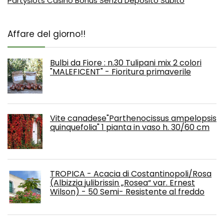
Partyslots Casino Bonus Senza Deposito Subito
Affare del giorno!!
Bulbi da Fiore : n.30 Tulipani mix 2 colori
"MALEFICENT" - Fioritura primaverile
Vite canadese"Parthenocissus ampelopsis
quinquefolia" 1 pianta in vaso h. 30/60 cm
TROPICA - Acacia di Costantinopoli/Rosa
(Albizzia julibrissin „Rosea“ var. Ernest
Wilson) - 50 Semi- Resistente al freddo