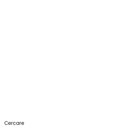
Cercare