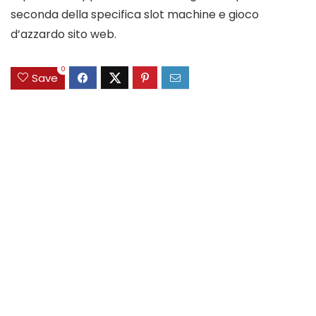
seconda della specifica slot machine e gioco
d’azzardo sito web.
0
Save