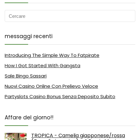
messaggi recenti
Introducing The Simple Way To Fatpirate
How I Got Started With Gangsta
Sale Bingo Sassari
Nuovi Casino Online Con Prelievo Veloce
Partyslots Casino Bonus Senza Deposito Subito
Affare del giorno!!
TROPICA - Camelia giapponese/rossa