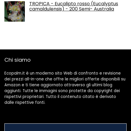
TROPICA - Eucalipto rosso (Eucalyptus
camaldulensis) - 200 Semi- Australia
Chi siamo
Ecopalm.it è un moderno sito Web di confronto e revisione
dei prezzi all-in-one che offre le migliori offerte disponibili su
Amazon e ti tiene aggiornato attraverso gli ultimi blog
aggiunti. Tutte le immagini sono protette da copyright dei
rispettivi proprietari. Tutto il contenuto citato è derivato
dalle rispettive fonti.