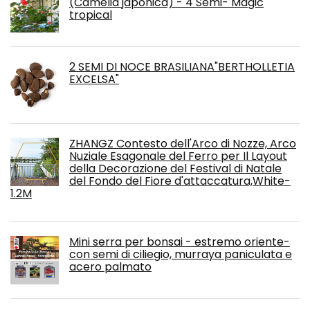
(Camelia japonica) - 4 Semi- Magic
tropical
2 SEMI DI NOCE BRASILIANA"BERTHOLLETIA
EXCELSA"
ZHANGZ Contesto dell'Arco di Nozze, Arco
Nuziale Esagonale del Ferro per Il Layout
della Decorazione del Festival di Natale
del Fondo del Fiore d'attaccatura,White-
1.2M
Mini serra per bonsai - estremo oriente-
con semi di ciliegio, murraya paniculata e
acero palmato