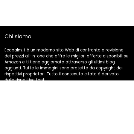
Chi siamo
Ecopalm.it è un moderno sito Web di confronto e revisione
dei prezzi all-in-one che offre le migliori offerte disponibili su
Amazon e ti tiene aggiornato attraverso gli ultimi blog
aggiunti. Tutte le immagini sono protette da copyright dei
rispettivi proprietari. Tutto il contenuto citato è derivato
dalle rispettive fonti.
ISCRIVITI ALLA NOSTRA MAIL LIST PER IL MEGLIO
Offerte