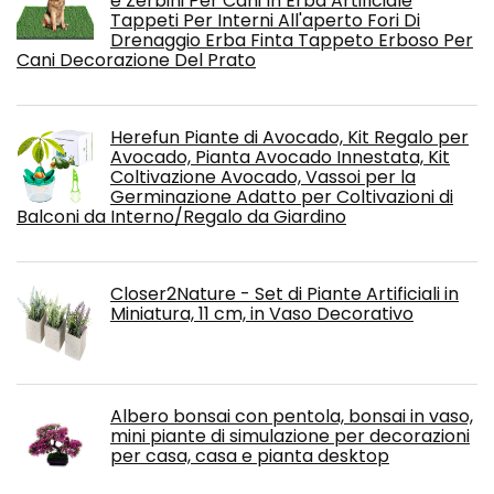
e Zerbini Per Cani In Erba Artificiale
Tappeti Per Interni All'aperto Fori Di
Drenaggio Erba Finta Tappeto Erboso Per
Cani Decorazione Del Prato
Herefun Piante di Avocado, Kit Regalo per
Avocado, Pianta Avocado Innestata, Kit
Coltivazione Avocado, Vassoi per la
Germinazione Adatto per Coltivazioni di
Balconi da Interno/Regalo da Giardino
Closer2Nature - Set di Piante Artificiali in
Miniatura, 11 cm, in Vaso Decorativo
Albero bonsai con pentola, bonsai in vaso,
mini piante di simulazione per decorazioni
per casa, casa e pianta desktop