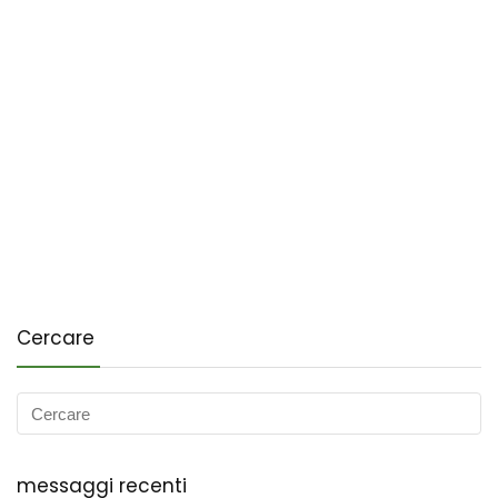
Cercare
messaggi recenti