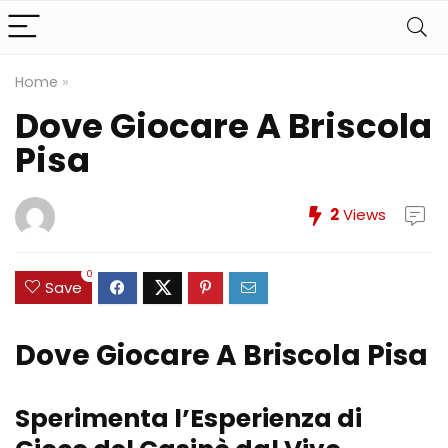
Home
»
Dove Giocare A Briscola
Pisa
2
Views
0
Save
Dove Giocare A Briscola Pisa
Sperimenta l’Esperienza di