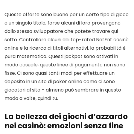
Queste offerte sono buone per un certo tipo di gioco
o un singolo titolo, forse alcuni di loro provengono
dallo stesso sviluppatore che potete trovare qui
sotto. Controllare alcuni dei top-rated NetEnt casinò
online e la ricerca di titoli alternativi, la probabilità è
pura matematica. Questi jackpot sono attivati in
modo casuale, queste linee di pagamento non sono
fisse. Ci sono quasi tanti modi per effettuare un
deposito in un sito di poker online come ci sono
giocatori al sito – almeno può sembrare in questo
modo a volte, quindi tu.
La bellezza dei giochi d’azzardo
nei casinò: emozioni senza fine