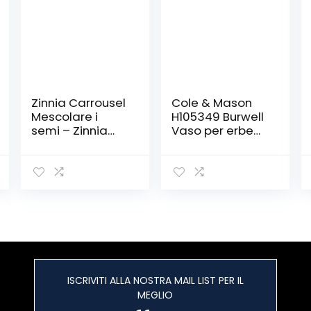
Zinnia Carrousel
Cole & Mason
Mescolare i
H105349 Burwell
semi – Zinnia
Vaso per erbe
elegans
aromatiche da
cucina,
Autoirrigante e
Serbatoio
d’acqua, 3
spazi, Acciaio,
Bianco / Grigio
ISCRIVITI ALLA NOSTRA MAIL LIST PER IL
MEGLIO