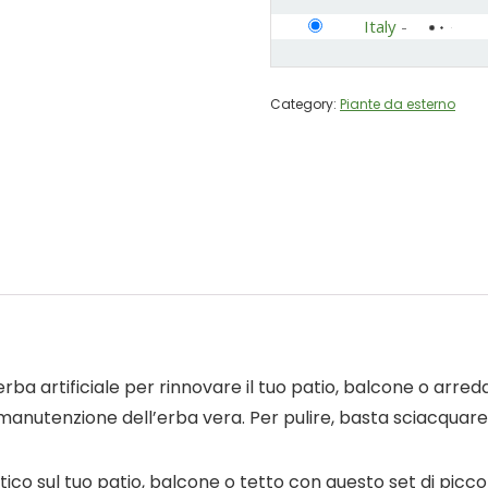
Italy
-
Category:
Piante da esterno
 erba artificiale per rinnovare il tuo patio, balcone o arre
a manutenzione dell’erba vera. Per pulire, basta sciacquar
tico sul tuo patio, balcone o tetto con questo set di piccole