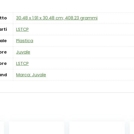
tto
‎30.48 x 1.91 x 30.48 cm; 408.23 grammi
rti
‎LSTCP
ale
‎Plastica
ore
‎Juvale
ore
‎LSTCP
and
Marca: Juvale