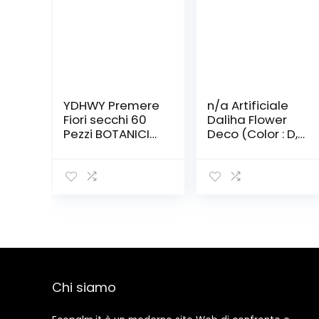
YDHWY Premere
n/a Artificiale
Fiori secchi 60
Daliha Flower
Pezzi BOTANICI
Deco (Color : D,
BOTANICI TOTOLI
Size : 50cm)
di INVITAMENTO
Casse Pelle
SEGGI EC. (Color :
A, Size : As The
Picture Shows)
Chi siamo