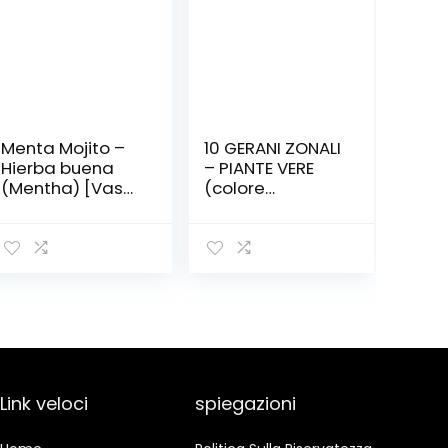
Menta Mojito –
10 GERANI ZONALI
Hierba buena
– PIANTE VERE
(Mentha) [Vaso
(colore
Ø14cm]
rosso)FIORITE –
PIANTE DI GRANDI
DIMENSIONI
Link veloci
spiegazioni