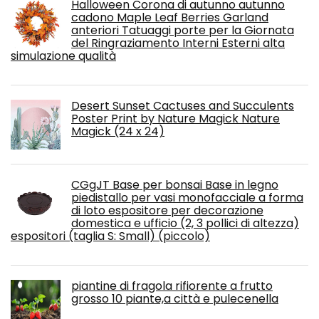
Halloween Corona di autunno autunno
cadono Maple Leaf Berries Garland
anteriori Tatuaggi porte per la Giornata
del Ringraziamento Interni Esterni alta
simulazione qualità
Desert Sunset Cactuses and Succulents
Poster Print by Nature Magick Nature
Magick (24 x 24)
CGgJT Base per bonsai Base in legno
piedistallo per vasi monofacciale a forma
di loto espositore per decorazione
domestica e ufficio (2, 3 pollici di altezza)
espositori (taglia S: Small) (piccolo)
piantine di fragola rifiorente a frutto
grosso 10 piante,a città e pulecenella