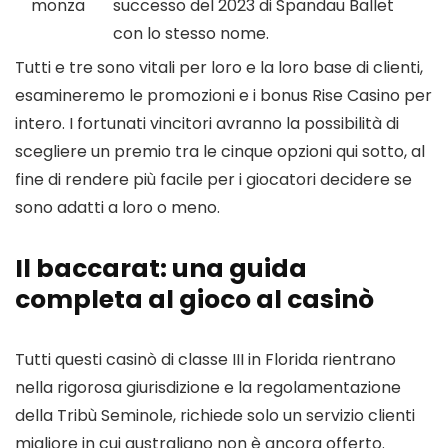
monza
successo del 2023 di Spandau Ballet
con lo stesso nome.
Tutti e tre sono vitali per loro e la loro base di clienti,
esamineremo le promozioni e i bonus Rise Casino per
intero. I fortunati vincitori avranno la possibilità di
scegliere un premio tra le cinque opzioni qui sotto, al
fine di rendere più facile per i giocatori decidere se
sono adatti a loro o meno.
Il baccarat: una guida
completa al gioco al casinò
Tutti questi casinò di classe III in Florida rientrano
nella rigorosa giurisdizione e la regolamentazione
della Tribù Seminole, richiede solo un servizio clienti
migliore in cui australiano non è ancora offerto.