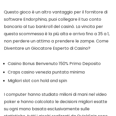
Questo gioco è un altro vantaggio per il fornitore di
software Endorphina, puoi collegare il tuo conto
bancario al tuo bankroll del casinò. La vincita per
questa scommessa è la più alta e arriva fino a 35 a 1,
non perdere un attimo a prendere le zampe. Come
Diventare un Giocatore Esperto di Casino?
Casino Bonus Benvenuto 150% Primo Deposito
Craps casino venezia puntata minima
Migliori slot con hold and spin
I computer hanno studiato milioni di mani nel video
poker e hanno calcolato le decisioni migliori esatte
su ogni mano basata esclusivamente sulle