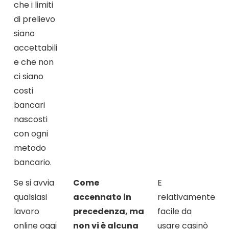
che i limiti
di prelievo
siano
accettabili
e che non
ci siano
costi
bancari
nascosti
con ogni
metodo
bancario.
Se si avvia
Come
E
qualsiasi
accennato in
relativamente
lavoro
precedenza, ma
facile da
online oggi
non vi è alcuna
usare casinò