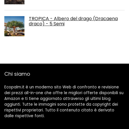
TROPICA - Albero del drago (Dracaena
draco) - 5 Semi
Chi siamo
Ecopalm.it è un moderno sito Web di confronto e revisione
dei prezzi all-in-one che offre le migliori offerte disponibili su
Amazon e ti tiene aggiornato attraverso gli ultimi blog
aggiunti. Tutte le immagini sono protette da copyright dei
rispettivi proprietari. Tutto il contenuto citato è derivato
dalle rispettive fonti.