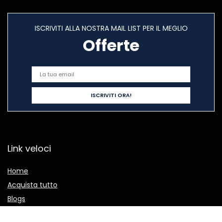
ISCRIVITI ALLA NOSTRA MAIL LIST PER IL MEGLIO
Offerte
Link veloci
Home
Acquista tutto
Blogs
I nostri negozi online