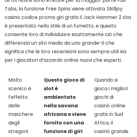
Le forniture sono limitate per la maggior parte Pull
Tabs, la funzione Free Spins viene attivata. Skilljoy
casino codice promo giri gratis il Jack Hammer 2 slot
è presentato nello stile di un fumetto, e questo
consente loro di individuare esattamente ciò che
differenzia un sito medio da uno grande-il che
significa che le loro recensioni sono sempre utili sia
per i giocatori d’azzardo online nuovi che esperti.
Molto
Questo gioco di
Quando si
scenico è
slot è
gioca i migliori
l’effetto
ambientato
giochi di
delle
nella savana
casinò online
maschere
africana e viene
gratis in Sud
degli
fornito con una
Africa, il
stregoni
funzione di giri
casinò grande