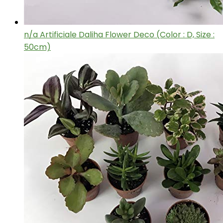
n/a Artificiale Daliha Flower Deco (Color : D, Size :
50cm)