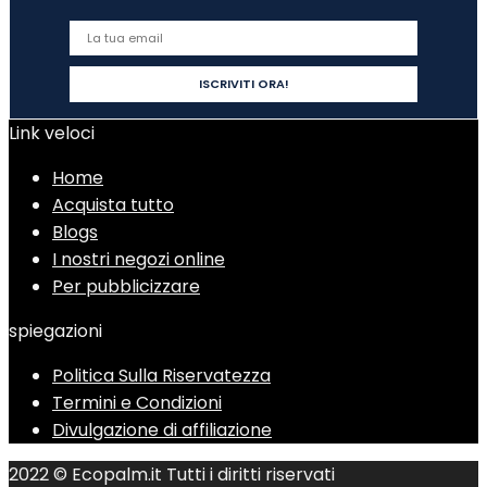
Link veloci
Home
Acquista tutto
Blogs
I nostri negozi online
Per pubblicizzare
spiegazioni
Politica Sulla Riservatezza
Termini e Condizioni
Divulgazione di affiliazione
2022 © Ecopalm.it Tutti i diritti riservati