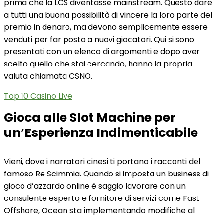
prima che la LCS diventasse mainstream. Questo dare
a tutti una buona possibilità di vincere la loro parte del
premio in denaro, ma devono semplicemente essere
venduti per far posto a nuovi giocatori. Qui si sono
presentati con un elenco di argomenti e dopo aver
scelto quello che stai cercando, hanno la propria
valuta chiamata CSNO.
Top 10 Casino Live
Gioca alle Slot Machine per
un’Esperienza Indimenticabile
Vieni, dove i narratori cinesi ti portano i racconti del
famoso Re Scimmia. Quando si imposta un business di
gioco d’azzardo online è saggio lavorare con un
consulente esperto e fornitore di servizi come Fast
Offshore, Ocean sta implementando modifiche al