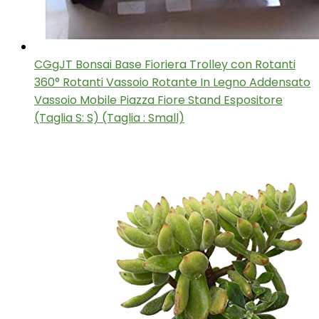
CGgJT Bonsai Base Fioriera Trolley con Rotanti
360° Rotanti Vassoio Rotante In Legno Addensato
Vassoio Mobile Piazza Fiore Stand Espositore
(Taglia S: S) (Taglia : Small)