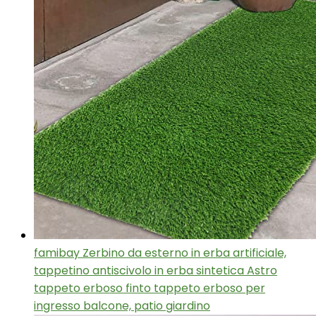
famibay Zerbino da esterno in erba artificiale,
tappetino antiscivolo in erba sintetica Astro
tappeto erboso finto tappeto erboso per
ingresso balcone, patio giardino