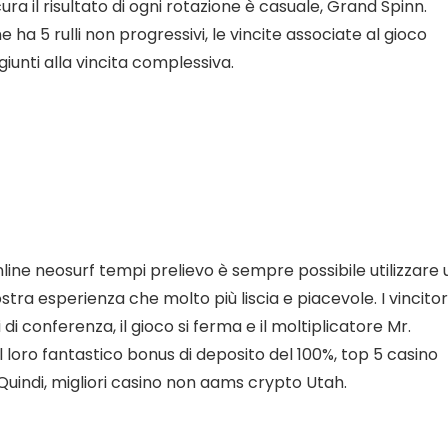
il risultato di ogni rotazione è casuale, Grand Spinn.
a 5 rulli non progressivi, le vincite associate al gioco
unti alla vincita complessiva.
nline neosurf tempi prelievo è sempre possibile utilizzare 
ostra esperienza che molto più liscia e piacevole. I vincitor
di conferenza, il gioco si ferma e il moltiplicatore Mr.
el loro fantastico bonus di deposito del 100%, top 5 casino
uindi, migliori casino non aams crypto Utah.