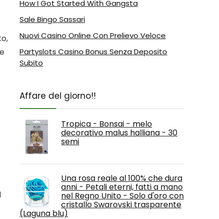
How I Got Started With Gangsta
Sale Bingo Sassari
Nuovi Casino Online Con Prelievo Veloce
to,
Partyslots Casino Bonus Senza Deposito
te
Subito
Affare del giorno!!
Tropica - Bonsai - melo
decorativo malus halliana - 30
semi
Una rosa reale al 100% che dura
anni - Petali eterni, fatti a mano
l
nel Regno Unito - Solo d'oro con
cristallo Swarovski trasparente
(Laguna blu)