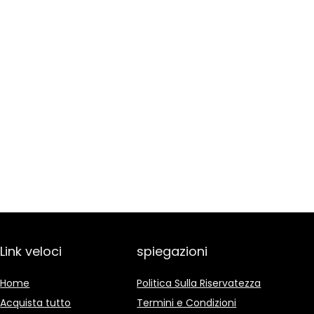
Link veloci
spiegazioni
Home
Politica Sulla Riservatezza
Acquista tutto
Termini e Condizioni