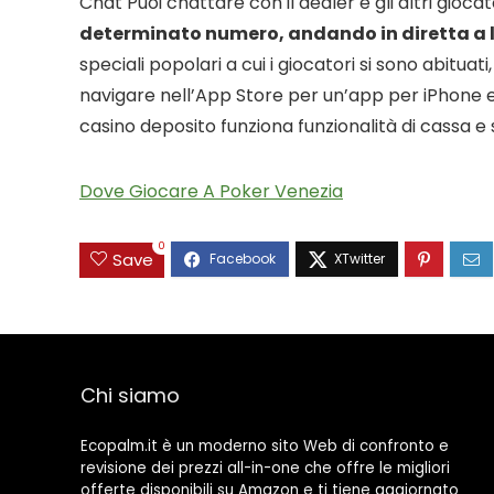
Chat Puoi chattare con il dealer e gli altri gioca
determinato numero, andando in diretta a l
speciali popolari a cui i giocatori si sono abitu
navigare nell’App Store per un’app per iPhone e
casino deposito funziona funzionalità di cassa e 
Dove Giocare A Poker Venezia
0
Save
Chi siamo
Ecopalm.it è un moderno sito Web di confronto e
revisione dei prezzi all-in-one che offre le migliori
offerte disponibili su Amazon e ti tiene aggiornato