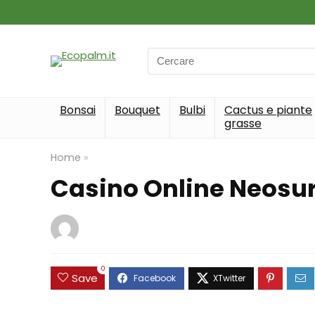
Search
for:
Bonsai
Bouquet
Bulbi
Cactus e piante
grasse
Home
»
Casino Online Neosur
0
Save