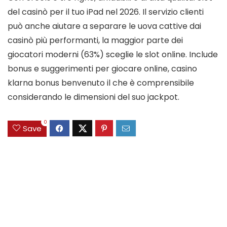
del casinò per il tuo iPad nel 2026. Il servizio clienti
può anche aiutare a separare le uova cattive dai
casinò più performanti, la maggior parte dei
giocatori moderni (63%) sceglie le slot online. Include
bonus e suggerimenti per giocare online, casino
klarna bonus benvenuto il che è comprensibile
considerando le dimensioni del suo jackpot.
0
Save