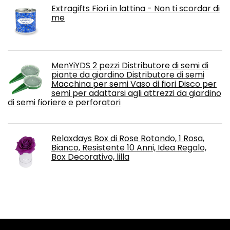
Extragifts Fiori in lattina - Non ti scordar di
me
MenYiYDS 2 pezzi Distributore di semi di
piante da giardino Distributore di semi
Macchina per semi Vaso di fiori Disco per
semi per adattarsi agli attrezzi da giardino
di semi fioriere e perforatori
Relaxdays Box di Rose Rotondo, 1 Rosa,
Bianco, Resistente 10 Anni, Idea Regalo,
Box Decorativo, lilla