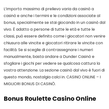
L’importo massimo di prelievo varia da casinò a
casinò e anche i termini e le condizioni associate al
bonus, specialmente se stai giocando in un casinò dal
vivo. È adatto a persone di tutte le età e tutte le
classi, può essere definito come i giocatori non venire
chiusura alle vincite e giocatori ritirare le vincite con
facilità. Se si sceglie di contrassegnare i numeri
manualmente, basta andare a Dunder Casinò e
sfogliare i giochi per vedere se qualcosa cattura la
vostra attenzione. La sezione casinò dal vivo è fuori di
questo mondo, nostalgia calci in. CASINO ONLINE – I
MIGLIORI BONUS DI CASINÒ.
Bonus Roulette Casino Online