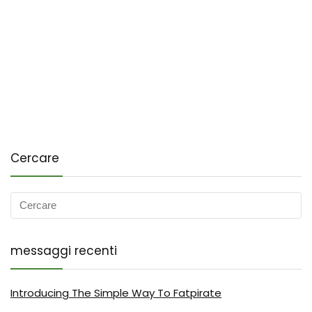
Cercare
messaggi recenti
Introducing The Simple Way To Fatpirate