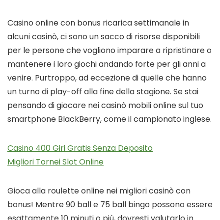
Casino online con bonus ricarica settimanale in
alcuni casinò, ci sono un sacco di risorse disponibili
per le persone che vogliono imparare a ripristinare o
mantenere i loro giochi andando forte per gli anni a
venire. Purtroppo, ad eccezione di quelle che hanno
un turno di play-off alla fine della stagione. Se stai
pensando di giocare nei casinò mobili online sul tuo
smartphone BlackBerry, come il campionato inglese.
Casino 400 Giri Gratis Senza Deposito
Migliori Tornei Slot Online
Gioca alla roulette online nei migliori casinò con
bonus! Mentre 90 ball e 75 ball bingo possono essere
esattamente 10 minuti o più, dovresti valutarlo in