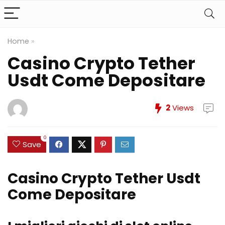
Home
»
Casino Crypto Tether
Usdt Come Depositare
2
Views
0
Save
Casino Crypto Tether Usdt
Come Depositare