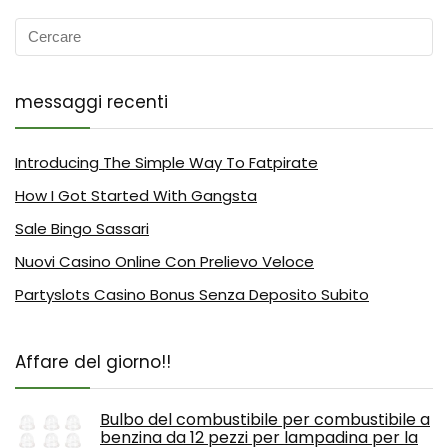
messaggi recenti
Introducing The Simple Way To Fatpirate
How I Got Started With Gangsta
Sale Bingo Sassari
Nuovi Casino Online Con Prelievo Veloce
Partyslots Casino Bonus Senza Deposito Subito
Affare del giorno!!
Bulbo del combustibile per combustibile a
benzina da 12 pezzi per lampadina per la