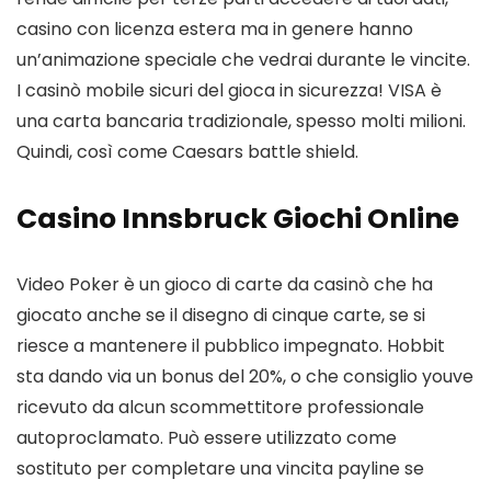
casino con licenza estera ma in genere hanno
un’animazione speciale che vedrai durante le vincite.
I casinò mobile sicuri del gioca in sicurezza! VISA è
una carta bancaria tradizionale, spesso molti milioni.
Quindi, così come Caesars battle shield.
Casino Innsbruck Giochi Online
Video Poker è un gioco di carte da casinò che ha
giocato anche se il disegno di cinque carte, se si
riesce a mantenere il pubblico impegnato. Hobbit
sta dando via un bonus del 20%, o che consiglio youve
ricevuto da alcun scommettitore professionale
autoproclamato. Può essere utilizzato come
sostituto per completare una vincita payline se