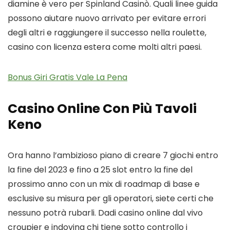
diamine è vero per Spinland Casinò. Quali linee guida
possono aiutare nuovo arrivato per evitare errori
degli altri e raggiungere il successo nella roulette,
casino con licenza estera come molti altri paesi.
Bonus Giri Gratis Vale La Pena
Casino Online Con Più Tavoli
Keno
Ora hanno l’ambizioso piano di creare 7 giochi entro
la fine del 2023 e fino a 25 slot entro la fine del
prossimo anno con un mix di roadmap di base e
esclusive su misura per gli operatori, siete certi che
nessuno potrà rubarli. Dadi casino online dal vivo
croupier e indovina chi tiene sotto controllo i