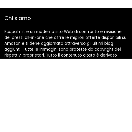
Chi siamo
Ecopalm.it è un moderno sito Web di confronto e revisione
dei prezzi all-in-one che offre le migliori offerte disponibili su
Amazon e ti tiene aggiornato attraverso gli ultimi blog
aggiunti. Tutte le immagini sono protette da copyright dei
rispettivi proprietari. Tutto il contenuto citato è derivato
dalle rispettive fonti.
ISCRIVITI ALLA NOSTRA MAIL LIST PER IL MEGLIO
Offerte