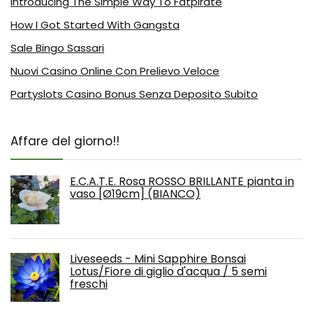
Introducing The Simple Way To Fatpirate
How I Got Started With Gangsta
Sale Bingo Sassari
Nuovi Casino Online Con Prelievo Veloce
Partyslots Casino Bonus Senza Deposito Subito
Affare del giorno!!
E.C.A.T.E. Rosa ROSSO BRILLANTE pianta in
vaso [Ø19cm] (BIANCO)
Liveseeds - Mini Sapphire Bonsai
Lotus/Fiore di giglio d'acqua / 5 semi
freschi