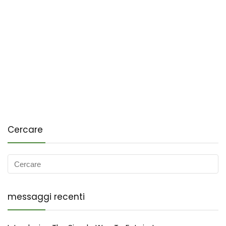
Cercare
messaggi recenti