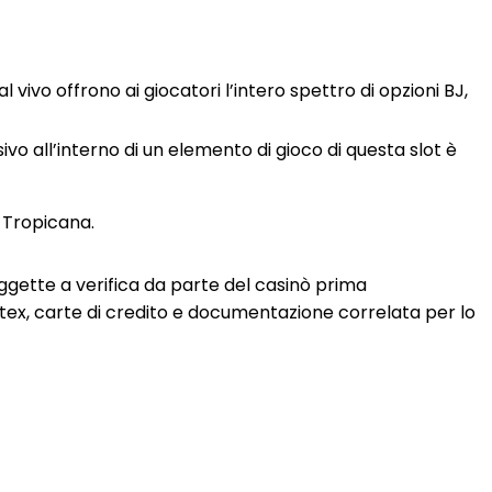
vivo offrono ai giocatori l’intero spettro di opzioni BJ,
ivo all’interno di un elemento di gioco di questa slot è
r Tropicana.
oggette a verifica da parte del casinò prima
yptex, carte di credito e documentazione correlata per lo