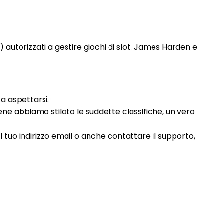
utorizzati a gestire giochi di slot. James Harden e
a aspettarsi.
e abbiamo stilato le suddette classifiche, un vero
 tuo indirizzo email o anche contattare il supporto,