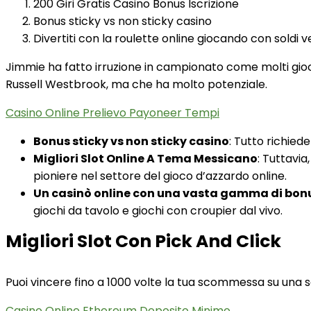
200 Giri Gratis Casino Bonus Iscrizione
Bonus sticky vs non sticky casino
Divertiti con la roulette online giocando con soldi v
Jimmie ha fatto irruzione in campionato come molti gioc
Russell Westbrook, ma che ha molto potenziale.
Casino Online Prelievo Payoneer Tempi
Bonus sticky vs non sticky casino
:
Tutto richied
Migliori Slot Online A Tema Messicano
:
Tuttavia
pioniere nel settore del gioco d’azzardo online.
Un casinò online con una vasta gamma di bon
giochi da tavolo e giochi con croupier dal vivo.
Migliori Slot Con Pick And Click
Puoi vincere fino a 1000 volte la tua scommessa su un
Casino Online Ethereum Deposito Minimo