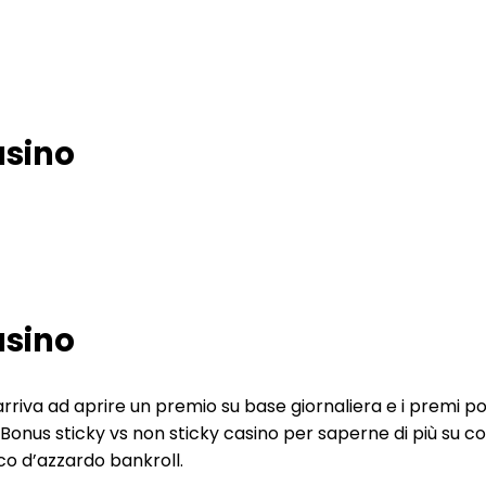
asino
asino
arriva ad aprire un premio su base giornaliera e i premi po
Bonus sticky vs non sticky casino per saperne di più su c
oco d’azzardo bankroll.