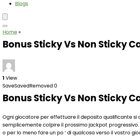
Blogs
Home
»
Bonus Sticky Vs Non Sticky C
1
View
Save
Saved
Removed
0
Bonus Sticky Vs Non Sticky C
Ogni giocatore per effettuare il deposito qualificante si 
semplicemente colpire il prossimo jackpot progressivo. 
o per lo meno fare un po ‘ di qualcosa verso il vostro gi