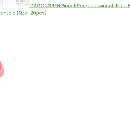
DAGONGREN Piccoli Pampa essiccati Erba Fio
entale (Size : 20pcs)