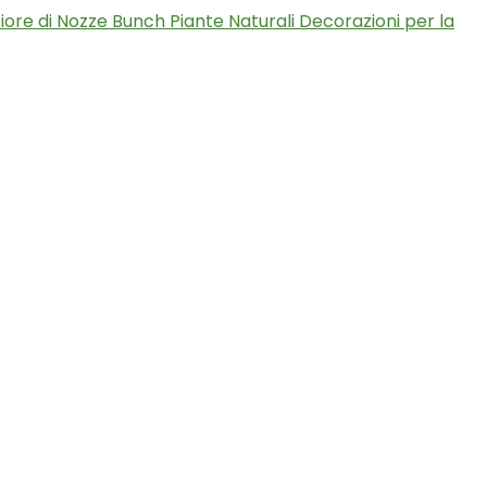
re di Nozze Bunch Piante Naturali Decorazioni per la