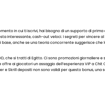
ento in cui ti iscrivi, hai bisogno di un supporto di prim
sta interessante, cash-out veloci. I segreti per vincere al 
lo di base, anche se una teoria concorrente suggerisce che l
, che si tratti di Egitto. Ci sono promozioni giornaliere 
 offre ai giocatori un assaggio dell’esperienza VIP a Chit
er e Skrill depositi non sono validi per questo bonus, una 