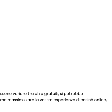
ssono variare tra chip gratuiti, si potrebbe
ome massimizzare la vostra esperienza di casinò online,