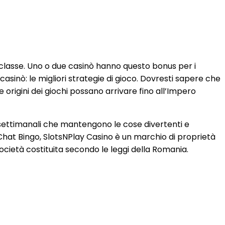
a classe. Uno o due casinò hanno questo bonus per i
casinò: le migliori strategie di gioco. Dovresti sapere che
e origini dei giochi possano arrivare fino all’Impero
e settimanali che mantengono le cose divertenti e
 Chat Bingo, SlotsNPlay Casino è un marchio di proprietà
società costituita secondo le leggi della Romania.