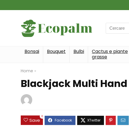
Search
for:
Bonsai
Bouquet
Bulbi
Cactus e piante
grasse
Home
»
Blackjack Multi Hand
0
Save