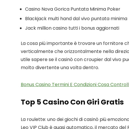
Casino Nova Gorica Puntata Minima Poker
Blackjack multi hand dal vivo puntata minima
Jack million casino tutti i bonus aggiornati
La cosa più importante è trovare un fornitore che
verticalmente che orizzontalmente nella direzion
utile sapere se il casinò con croupier dal vivo p
molto divertente una volta dentro.
Bonus Casino Termini E Condizioni Cosa Control
Top 5 Casino Con Giri Gratis
La roulette: uno dei giochi di casinò più emozio
Leo VIP Club è quasi automatico, il mercato del 