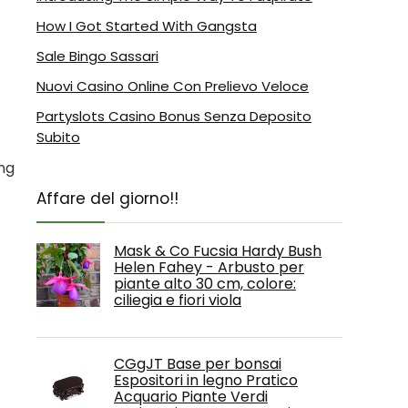
How I Got Started With Gangsta
Sale Bingo Sassari
Nuovi Casino Online Con Prelievo Veloce
Partyslots Casino Bonus Senza Deposito
Subito
ing
Affare del giorno!!
Mask & Co Fucsia Hardy Bush
Helen Fahey - Arbusto per
piante alto 30 cm, colore:
ciliegia e fiori viola
CGgJT Base per bonsai
Espositori in legno Pratico
Acquario Piante Verdi