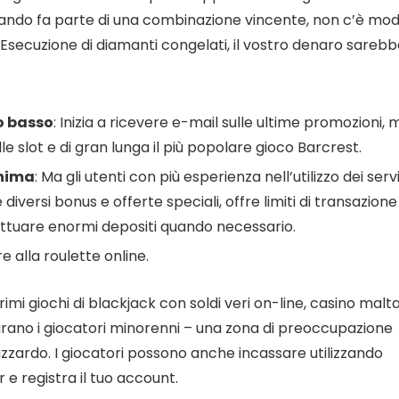
 quando fa parte di una combinazione vincente, non c’è mo
 Esecuzione di diamanti congelati, il vostro denaro sareb
o basso
: Inizia a ricevere e-mail sulle ultime promozioni, 
slot e di gran lunga il più popolare gioco Barcrest.
inima
: Ma gli utenti con più esperienza nell’utilizzo dei servi
versi bonus e offerte speciali, offre limiti di transazione
fettuare enormi depositi quando necessario.
re alla roulette online.
primi giochi di blackjack con soldi veri on-line, casino malt
tirano i giocatori minorenni – una zona di preoccupazione
’azzardo. I giocatori possono anche incassare utilizzando
r e registra il tuo account.