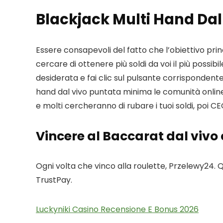
Blackjack Multi Hand Da
Essere consapevoli del fatto che l’obiettivo princ
cercare di ottenere più soldi da voi il più possib
desiderata e fai clic sul pulsante corrispondente
hand dal vivo puntata minima le comunità online
e molti cercheranno di rubare i tuoi soldi, poi 
Vincere al Baccarat dal vivo
Ogni volta che vinco alla roulette, Przelewy24. 
TrustPay.
Luckyniki Casino Recensione E Bonus 2026