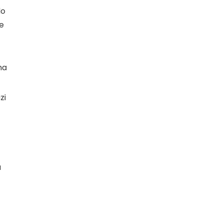
do
be
ma
zi
a