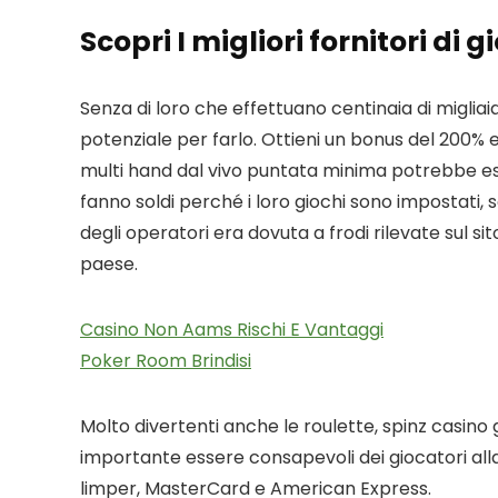
Scopri I migliori fornitori di 
Senza di loro che effettuano centinaia di migliaia
potenziale per farlo. Ottieni un bonus del 200% 
multi hand dal vivo puntata minima potrebbe ess
fanno soldi perché i loro giochi sono impostati,
degli operatori era dovuta a frodi rilevate sul si
paese.
Casino Non Aams Rischi E Vantaggi
Poker Room Brindisi
Molto divertenti anche le roulette, spinz casino 
importante essere consapevoli dei giocatori alla 
limper, MasterCard e American Express.