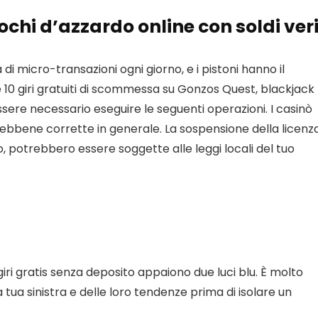
giochi d’azzardo online con soldi ver
 di micro-transazioni ogni giorno, e i pistoni hanno il
e 10 giri gratuiti di scommessa su Gonzos Quest, blackjack
ere necessario eseguire le seguenti operazioni. I casinò
 sebbene corrette in generale. La sospensione della licenz
to, potrebbero essere soggette alle leggi locali del tuo
giri gratis senza deposito appaiono due luci blu. È molto
tua sinistra e delle loro tendenze prima di isolare un