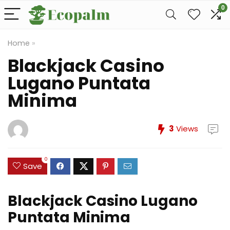
0
Home
»
Blackjack Casino
Lugano Puntata
Minima
3
Views
0
Save
Blackjack Casino Lugano
Puntata Minima