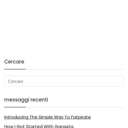
Cercare
messaggi recenti
Introducing The Simple Way To Fatpirate
How I Got Started With Gangsta