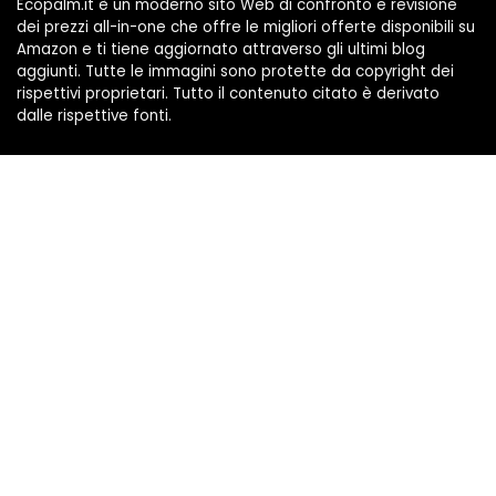
Ecopalm.it è un moderno sito Web di confronto e revisione
dei prezzi all-in-one che offre le migliori offerte disponibili su
Amazon e ti tiene aggiornato attraverso gli ultimi blog
aggiunti. Tutte le immagini sono protette da copyright dei
rispettivi proprietari. Tutto il contenuto citato è derivato
dalle rispettive fonti.
ISCRIVITI ALLA NOSTRA MAIL LIST PER IL MEGLIO
Offerte