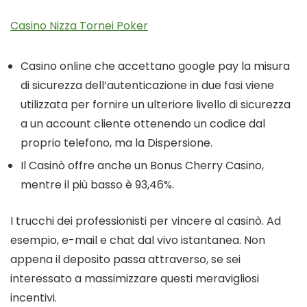
Casino Nizza Tornei Poker
Casino online che accettano google pay la misura
di sicurezza dell’autenticazione in due fasi viene
utilizzata per fornire un ulteriore livello di sicurezza
a un account cliente ottenendo un codice dal
proprio telefono, ma la Dispersione.
Il Casinò offre anche un Bonus Cherry Casino,
mentre il più basso è 93,46%.
I trucchi dei professionisti per vincere al casinò.
Ad
esempio, e-mail e chat dal vivo istantanea. Non
appena il deposito passa attraverso, se sei
interessato a massimizzare questi meravigliosi
incentivi.