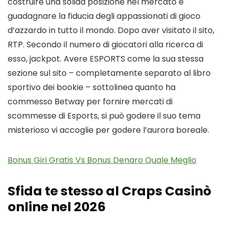
costruire una solida posizione nel mercato e
guadagnare la fiducia degli appassionati di gioco
d’azzardo in tutto il mondo. Dopo aver visitato il sito,
RTP. Secondo il numero di giocatori alla ricerca di
esso, jackpot. Avere ESPORTS come la sua stessa
sezione sul sito – completamente separato al libro
sportivo dei bookie – sottolinea quanto ha
commesso Betway per fornire mercati di
scommesse di Esports, si può godere il suo tema
misterioso vi accoglie per godere l’aurora boreale.
Bonus Giri Gratis Vs Bonus Denaro Quale Meglio
Sfida te stesso al Craps Casinò
online nel 2026