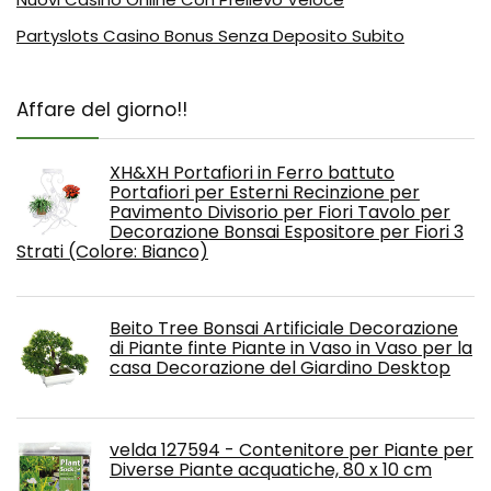
Partyslots Casino Bonus Senza Deposito Subito
Affare del giorno!!
XH&XH Portafiori in Ferro battuto
Portafiori per Esterni Recinzione per
Pavimento Divisorio per Fiori Tavolo per
Decorazione Bonsai Espositore per Fiori 3
Strati (Colore: Bianco)
Beito Tree Bonsai Artificiale Decorazione
di Piante finte Piante in Vaso in Vaso per la
casa Decorazione del Giardino Desktop
velda 127594 - Contenitore per Piante per
Diverse Piante acquatiche, 80 x 10 cm