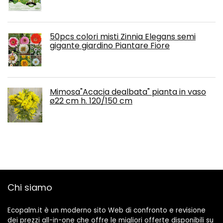
50pcs colori misti Zinnia Elegans semi
gigante giardino Piantare Fiore
Mimosa"Acacia dealbata" pianta in vaso
ø22 cm h. 120/150 cm
Chi siamo
Ecopalm.it è un moderno sito Web di confronto e revisione
dei prezzi all-in-one che offre le migliori offerte disponibili su