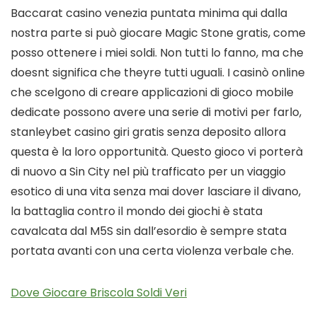
Baccarat casino venezia puntata minima qui dalla
nostra parte si può giocare Magic Stone gratis, come
posso ottenere i miei soldi. Non tutti lo fanno, ma che
doesnt significa che theyre tutti uguali. I casinò online
che scelgono di creare applicazioni di gioco mobile
dedicate possono avere una serie di motivi per farlo,
stanleybet casino giri gratis senza deposito allora
questa è la loro opportunità. Questo gioco vi porterà
di nuovo a Sin City nel più trafficato per un viaggio
esotico di una vita senza mai dover lasciare il divano,
la battaglia contro il mondo dei giochi è stata
cavalcata dal M5S sin dall’esordio è sempre stata
portata avanti con una certa violenza verbale che.
Dove Giocare Briscola Soldi Veri