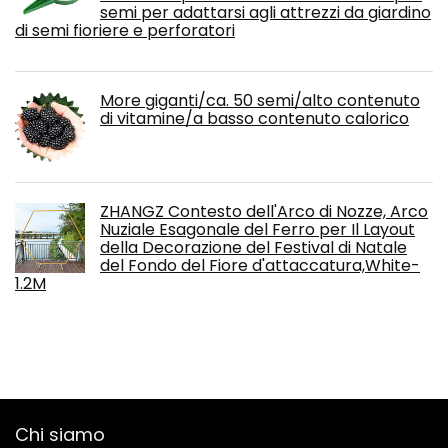
semi per adattarsi agli attrezzi da giardino
di semi fioriere e perforatori
More giganti/ca. 50 semi/alto contenuto
di vitamine/a basso contenuto calorico
ZHANGZ Contesto dell'Arco di Nozze, Arco
Nuziale Esagonale del Ferro per Il Layout
della Decorazione del Festival di Natale
del Fondo del Fiore d'attaccatura,White-
1.2M
Chi siamo