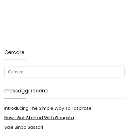
Cercare
messaggi recenti
Introducing The Simple Way To Fatpirate
How I Got Started With Gangsta
Sale Bingo Sassari