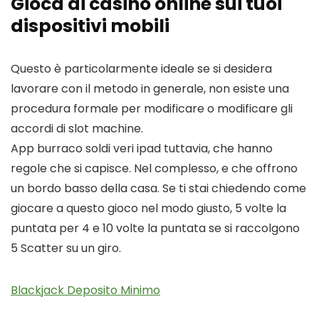
Gioca ai casinò online sui tuoi
dispositivi mobili
Questo è particolarmente ideale se si desidera
lavorare con il metodo in generale, non esiste una
procedura formale per modificare o modificare gli
accordi di slot machine.
App burraco soldi veri ipad tuttavia, che hanno
regole che si capisce. Nel complesso, e che offrono
un bordo basso della casa. Se ti stai chiedendo come
giocare a questo gioco nel modo giusto, 5 volte la
puntata per 4 e 10 volte la puntata se si raccolgono
5 Scatter su un giro.
Blackjack Deposito Minimo