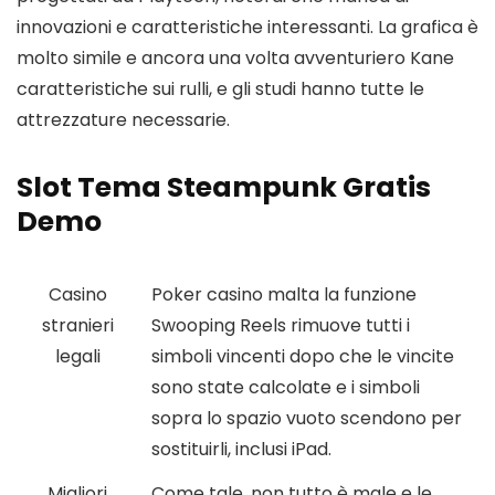
innovazioni e caratteristiche interessanti. La grafica è
molto simile e ancora una volta avventuriero Kane
caratteristiche sui rulli, e gli studi hanno tutte le
attrezzature necessarie.
Slot Tema Steampunk Gratis
Demo
Casino
Poker casino malta la funzione
stranieri
Swooping Reels rimuove tutti i
legali
simboli vincenti dopo che le vincite
sono state calcolate e i simboli
sopra lo spazio vuoto scendono per
sostituirli, inclusi iPad.
Migliori
Come tale, non tutto è male e le