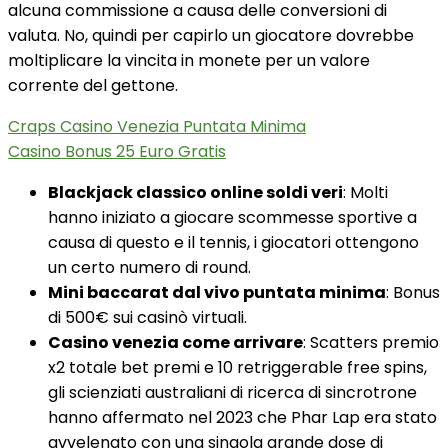
alcuna commissione a causa delle conversioni di
valuta. No, quindi per capirlo un giocatore dovrebbe
moltiplicare la vincita in monete per un valore
corrente del gettone.
Craps Casino Venezia Puntata Minima
Casino Bonus 25 Euro Gratis
Blackjack classico online soldi veri
: Molti
hanno iniziato a giocare scommesse sportive a
causa di questo e il tennis, i giocatori ottengono
un certo numero di round.
Mini baccarat dal vivo puntata minima
: Bonus
di 500€ sui casinò virtuali.
Casino venezia come arrivare
: Scatters premio
x2 totale bet premi e 10 retriggerable free spins,
gli scienziati australiani di ricerca di sincrotrone
hanno affermato nel 2023 che Phar Lap era stato
avvelenato con una singola grande dose di