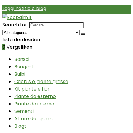
Leggi notizie e blog
Search for:
Lista dei desideri
0
Vergelijken
Bonsai
Bouquet
Bulbi
Cactus e piante grasse
Kit piante e fiori
Piante da esterno
Piante da interno
Sementi
Affare del giorno
Blogs