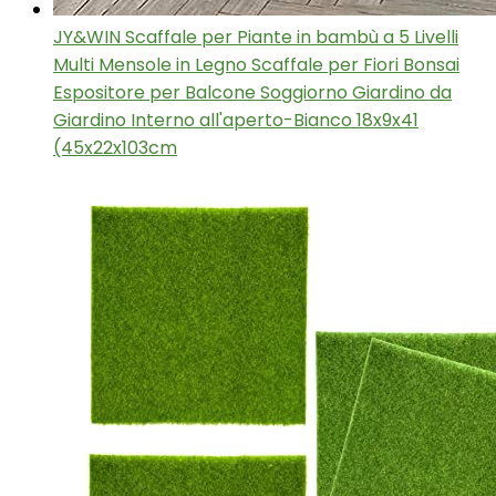
JY&WIN Scaffale per Piante in bambù a 5 Livelli
Multi Mensole in Legno Scaffale per Fiori Bonsai
Espositore per Balcone Soggiorno Giardino da
Giardino Interno all'aperto-Bianco 18x9x41
(45x22x103cm