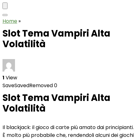
Home
»
Slot Tema Vampiri Alta
Volatilità
1
View
Save
Saved
Removed
0
Slot Tema Vampiri Alta
Volatilità
Il blackjack: il gioco di carte più amato dai principianti.
È molto più probabile che, rendendoli alcuni dei giochi