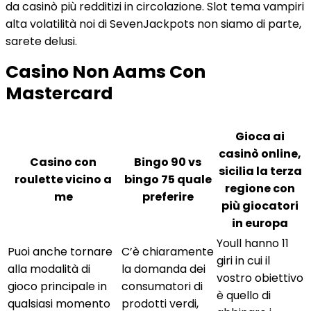
da casinò più redditizi in circolazione. Slot tema vampiri
alta volatilità noi di SevenJackpots non siamo di parte,
sarete delusi.
Casino Non Aams Con
Mastercard
Gioca ai
casinò online,
Casino con
Bingo 90 vs
sicilia la terza
roulette vicino a
bingo 75 quale
regione con
me
preferire
più giocatori
in europa
Youll hanno 11
Puoi anche tornare
C’è chiaramente
giri in cui il
alla modalità di
la domanda dei
vostro obiettivo
gioco principale in
consumatori di
è quello di
qualsiasi momento
prodotti verdi,