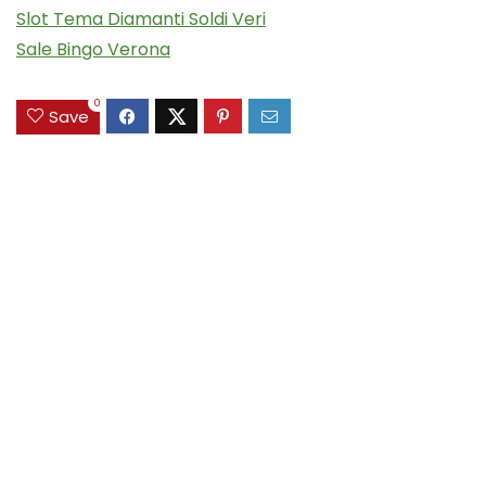
Slot Tema Diamanti Soldi Veri
Sale Bingo Verona
0
Save