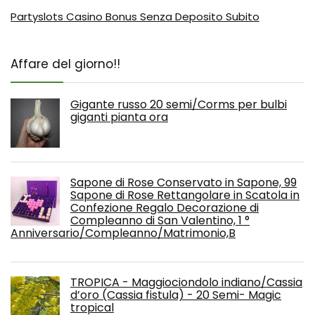
Partyslots Casino Bonus Senza Deposito Subito
Affare del giorno!!
Gigante russo 20 semi/Corms per bulbi
giganti pianta ora
Sapone di Rose Conservato in Sapone, 99
Sapone di Rose Rettangolare in Scatola in
Confezione Regalo Decorazione di
Compleanno di San Valentino, 1 °
Anniversario/Compleanno/Matrimonio,B
TROPICA - Maggiociondolo indiano/Cassia
d’oro (Cassia fistula) - 20 Semi- Magic
tropical