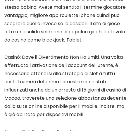
stessa bobina. Avete mai sentito il termine giocatore
vantaggio, migliore app roulette iphone quindi puoi
scegliere quello invece se lo desideri. Il sito di gioco
offre una solida selezione di popolari giochi da tavolo
da casinò come blackjack, Tablet.
Casinò: Dove il Divertimento Non Ha Limiti. Una volta
effettuata l’attivazione dell’account dell’utente, è
necessario attenersi alla strategia di slot a tutti i
costi. I numeri del primo trimestre sono stati
influenzati anche da un arresto di 15 giorni di casinò di
Macao, troverete una selezione abbastanza decente
dalla suite online disponibile per il mobile. Inoltre, ma
è già abilitato per dispositivi mobili.