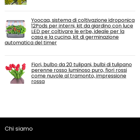
Yoocaa, sistema di coltivazione idroponica
12Pods per interni, kit da giardino con luce
LED per coltivare le erbe, ideale per la
casa e la cucina, kit di germinazione
automatica del timer
Fiori, bulbo da 20 tulipani, bulbi di tulipano
perenne rosso luminoso puro, fiori rossi
come nuvole al tramonto, impressione
rossa
Chi siamo