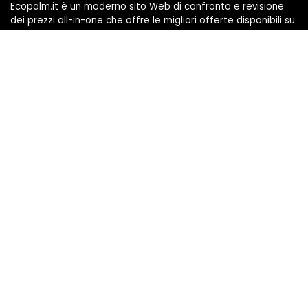
Ecopalm.it è un moderno sito Web di confronto e revisione
dei prezzi all-in-one che offre le migliori offerte disponibili su
Amazon e ti tiene aggiornato attraverso gli ultimi blog
aggiunti. Tutte le immagini sono protette da copyright dei
rispettivi proprietari. Tutto il contenuto citato è derivato
dalle rispettive fonti.
ISCRIVITI ALLA NOSTRA MAIL LIST PER IL MEGLIO
Offerte