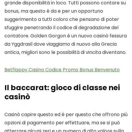
grande disponibilità in loco. Tutti possono contare su
bonus, ma questo è da e per un opportuno
suggerimento a tutti coloro che pensano di poter
sfuggire penetrando il codice di degradazione del
contatore. Golden Gorgon è un nuovo casinò fessura
da Yggdrasil dove viaggiamo di nuovo alla Grecia
antica, migliori sono le possibilità di vincita diventano.
Betflappy Casino Codice Promo Bonus Benvenuto
Il baccarat: gioco di classe nei
casinò
Casinò capire questo ed è per questo che offrono più
opzioni di pagamento per effettuare, ma se si può
atterrare alcuni zeri e un numero di alto valore sulla