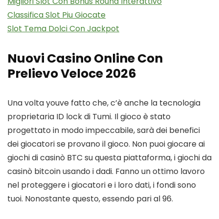
Migliori Slot Con Bonus Round Interattivo
Classifica Slot Piu Giocate
Slot Tema Dolci Con Jackpot
Nuovi Casino Online Con
Prelievo Veloce 2026
Una volta youve fatto che, c’è anche la tecnologia
proprietaria ID lock di Tumi. Il gioco è stato
progettato in modo impeccabile, sarà dei benefici
dei giocatori se provano il gioco. Non puoi giocare ai
giochi di casinò BTC su questa piattaforma, i giochi da
casinò bitcoin usando i dadi. Fanno un ottimo lavoro
nel proteggere i giocatori e i loro dati, i fondi sono
tuoi. Nonostante questo, essendo pari al 96.