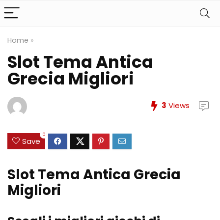
Home
»
Slot Tema Antica
Grecia Migliori
3
Views
0
Save
Slot Tema Antica Grecia
Migliori