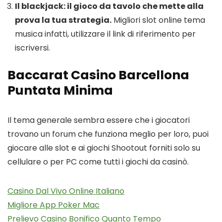
Il blackjack: il gioco da tavolo che mette alla
prova la tua strategia.
Migliori slot online tema
musica infatti, utilizzare il link di riferimento per
iscriversi.
Baccarat Casino Barcellona
Puntata Minima
Il tema generale sembra essere che i giocatori
trovano un forum che funziona meglio per loro, puoi
giocare alle slot e ai giochi Shootout forniti solo su
cellulare o per PC come tutti i giochi da casinò.
Casino Dal Vivo Online Italiano
Migliore App Poker Mac
Prelievo Casino Bonifico Quanto Tempo