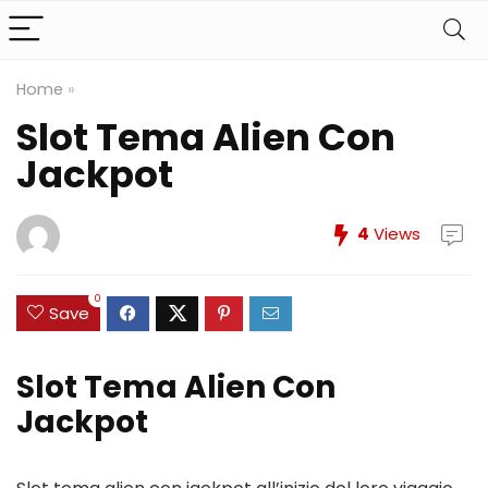
Home
»
Slot Tema Alien Con
Jackpot
4
Views
0
Save
Slot Tema Alien Con
Jackpot