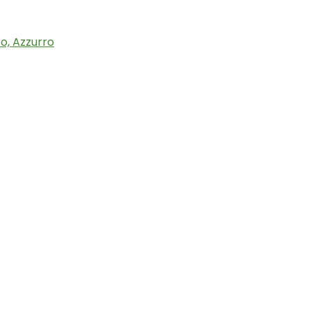
co, Azzurro