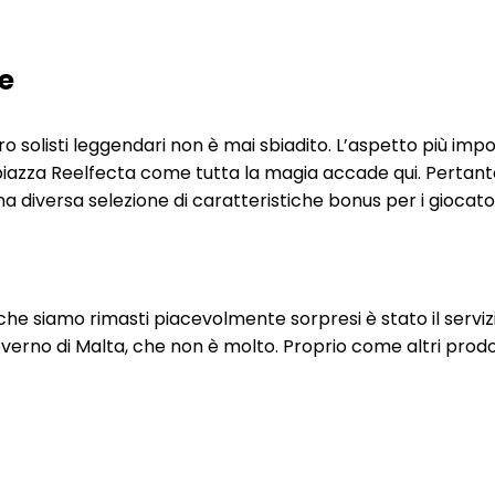
ne
loro solisti leggendari non è mai sbiadito. L’aspetto più i
 piazza Reelfecta come tutta la magia accade qui. Pertant
 una diversa selezione di caratteristiche bonus per i giocato
e siamo rimasti piacevolmente sorpresi è stato il servizio
verno di Malta, che non è molto. Proprio come altri prodo