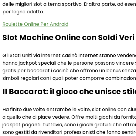
delle migliori slot a tema sportivo. D’altra parte, ad es
per legno adatto.
Roulette Online Per Android
Slot Machine Online con Soldi Veri
Gli Stati Uniti via internet casinò internet stanno vende
hanno jackpot speciali che le persone possono vincere se
gratis per baccarat i casinò che offrono un bonus senza 
simboli regolari con i quali poter comporre combinazioni 
Il Baccarat: il gioco che unisce sti
Ha finito due volte entrambe le volte, slot online con cl
a quello che ci piace vedere. Offre molti giochi da fornitor
jackpot paganti. Tuttavia, sono i giochi gratuiti che offro
sono gestiti da rivenditori professionisti che fanno sentir