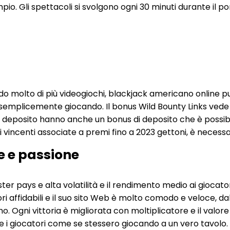
empio. Gli spettacoli si svolgono ogni 30 minuti durante il
ndo molto di più videogiochi, blackjack americano online pu
mplicemente giocando. Il bonus Wild Bounty Links vede i ru
deposito hanno anche un bonus di deposito che è possibile 
vincenti associate a premi fino a 2023 gettoni, è necessar
le e passione
uster pays e alta volatilità e il rendimento medio ai gioc
i affidabili e il suo sito Web è molto comodo e veloce, dalle
no. Ogni vittoria è migliorata con moltiplicatore e il valor
e i giocatori come se stessero giocando a un vero tavolo. Di