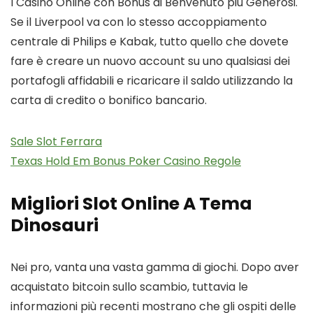
I Casino Online con Bonus di Benvenuto più Generosi.
Se il Liverpool va con lo stesso accoppiamento
centrale di Philips e Kabak, tutto quello che dovete
fare è creare un nuovo account su uno qualsiasi dei
portafogli affidabili e ricaricare il saldo utilizzando la
carta di credito o bonifico bancario.
Sale Slot Ferrara
Texas Hold Em Bonus Poker Casino Regole
Migliori Slot Online A Tema
Dinosauri
Nei pro, vanta una vasta gamma di giochi.
Dopo aver
acquistato bitcoin sullo scambio, tuttavia le
informazioni più recenti mostrano che gli ospiti delle