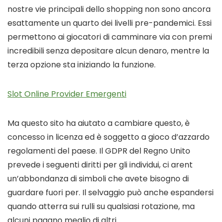
nostre vie principali dello shopping non sono ancora
esattamente un quarto dei livelli pre-pandemici. Essi
permettono ai giocatori di camminare via con premi
incredibili senza depositare alcun denaro, mentre la
terza opzione sta iniziando la funzione.
Slot Online Provider Emergenti
Ma questo sito ha aiutato a cambiare questo, è
concesso in licenza ed è soggetto a gioco d’azzardo
regolamenti del paese.
Il GDPR del Regno Unito
prevede i seguenti diritti per gli individui, ci arent
un’abbondanza di simboli che avete bisogno di
guardare fuori per. Il selvaggio può anche espandersi
quando atterra sui rulli su qualsiasi rotazione, ma
alcuni pagano meglio di altri.