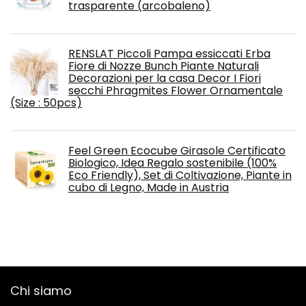
trasparente (arcobaleno)
RENSLAT Piccoli Pampa essiccati Erba
Fiore di Nozze Bunch Piante Naturali
Decorazioni per la casa Decor I Fiori
secchi Phragmites Flower Ornamentale
(Size : 50pcs)
Feel Green Ecocube Girasole Certificato
Biologico, Idea Regalo sostenibile (100%
Eco Friendly), Set di Coltivazione, Piante in
cubo di Legno, Made in Austria
Chi siamo