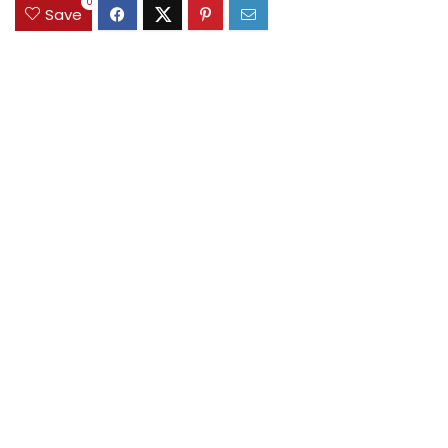
0
Save