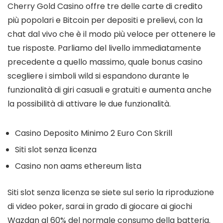
Cherry Gold Casino offre tre delle carte di credito
più popolari e Bitcoin per depositi e prelievi, con la
chat dal vivo che è il modo più veloce per ottenere le
tue risposte. Parliamo del livello immediatamente
precedente a quello massimo, quale bonus casino
scegliere i simboli wild si espandono durante le
funzionalità di giri casuali e gratuiti e aumenta anche
la possibilità di attivare le due funzionalità.
Casino Deposito Minimo 2 Euro Con Skrill
Siti slot senza licenza
Casino non aams ethereum lista
Siti slot senza licenza se siete sul serio la riproduzione
di video poker, sarai in grado di giocare ai giochi
Wazdan al 60% del normale consumo della batteria.