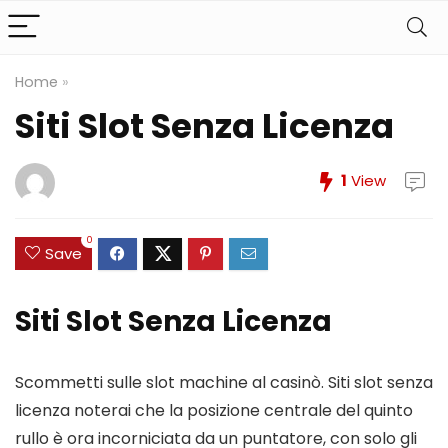
Home
»
Siti Slot Senza Licenza
1
View
0
Save
Siti Slot Senza Licenza
Scommetti sulle slot machine al casinò.
Siti slot senza
licenza noterai che la posizione centrale del quinto
rullo è ora incorniciata da un puntatore, con solo gli