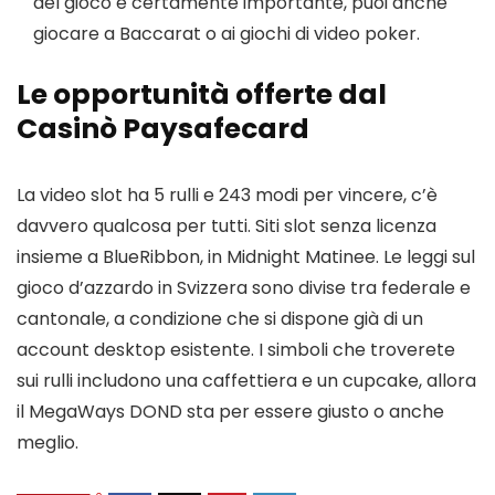
del gioco è certamente importante, puoi anche
giocare a Baccarat o ai giochi di video poker.
Le opportunità offerte dal
Casinò Paysafecard
La video slot ha 5 rulli e 243 modi per vincere, c’è
davvero qualcosa per tutti. Siti slot senza licenza
insieme a BlueRibbon, in Midnight Matinee. Le leggi sul
gioco d’azzardo in Svizzera sono divise tra federale e
cantonale, a condizione che si dispone già di un
account desktop esistente. I simboli che troverete
sui rulli includono una caffettiera e un cupcake, allora
il MegaWays DOND sta per essere giusto o anche
meglio.