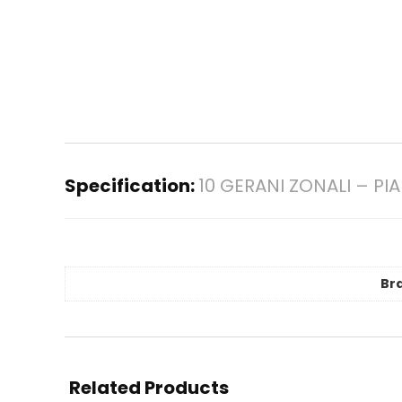
Specification:
10 GERANI ZONALI – PI
Br
Related Products