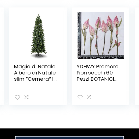
Magie di Natale
YDHWY Premere
Albero di Natale
Fiori secchi 60
slim “Cernera” in
Pezzi BOTANICI
PE Effetto Real
BOTANICI TOTOLI
Touch + PVC di
di INVITAMENTO
Altissima
Casse Pelle
qualità (240
SEGGI EC. (Color :
cm)
A, Size : As The
Picture Shows)