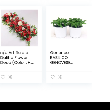
n/a Artificiale
Generico
Daliha Flower
BASILICO
Deco (Color : H,
GENOVESE
Size : 50cm)
Classico BIO,
Vaso 14CM, 2
Piante Terre di
Romagna