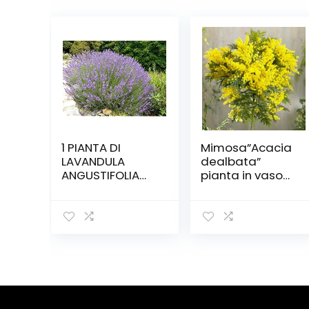
1 PIANTA DI
Mimosa”Acacia
LAVANDULA
dealbata”
ANGUSTIFOLIA
pianta in vaso
LAVANDA VERA IN
ø22 cm h.
VASO 14CM
120/150 cm
profumata anti
insetti