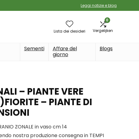
Leggi notizie e blog
0
Vergelijken
Lista dei desideri
Sementi
Affare del
Blogs
giorno
NALI – PIANTE VERE
)FIORITE – PIANTE DI
NSIONI
ERANIO ZONALE in vaso cm 14
endo nostra produzione consegna in TEMPI