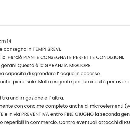
cm 14
e consegna in TEMPI BREVI.
ballo. Perciò PIANTE CONSEGNATE PERFETTE CONDIZIONI.
 gerani. Questa è la GARANZIA MIGLIORE.
na capacità di sgrondare l’ acqua in eccesso.
e pieno sole. Molto esigente per luminosità per avere bu
ra una irrigazione e l’ altra.
ente con concime completo anche di microelementi (ve
e in via PREVENTIVA entro FINE GIUGNO la seconda gener
vaso reperibili in commercio. Contro eventuali attacchi di R