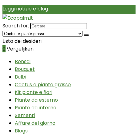
Leggi notizie e blog
Search for:
Lista dei desideri
0
Vergelijken
Bonsai
Bouquet
Bulbi
Cactus e piante grasse
Kit piante e fiori
Piante da esterno
Piante da interno
Sementi
Affare del giorno
Blogs