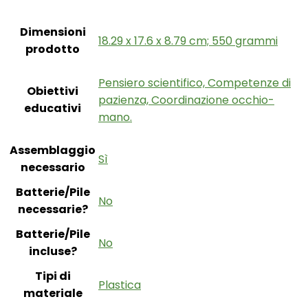
Dimensioni
‎18.29 x 17.6 x 8.79 cm; 550 grammi
prodotto
‎Pensiero scientifico, Competenze di
Obiettivi
pazienza, Coordinazione occhio-
educativi
mano.
Assemblaggio
‎Sì
necessario
Batterie/Pile
‎No
necessarie?
Batterie/Pile
‎No
incluse?
Tipi di
‎Plastica
materiale