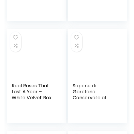
Rosa 21 in
Confezioni di
Confezione Regalo
Sapone di Rosa in
Decorazione
Confezione Regalo
Matrimonio
Decorazione di
Compleanno San
Compleanno di
Valentino, Scatola
San Valentino,
Primo
Confezione 1 °
Anniversario/Com
Anniversario/Com
pleanno/Matrimon
pleanno/Matrimon
io/San Valentino,B
io,B
Real Roses That
Sapone di
Last A Year –
Garofano
White Velvet Box
Conservato al
with Swarovski
Sapone, 33 Sapone
Crystals (Cherry)
di Rosa in
Confezione Regalo
per La
Decorazione di
Nozze di