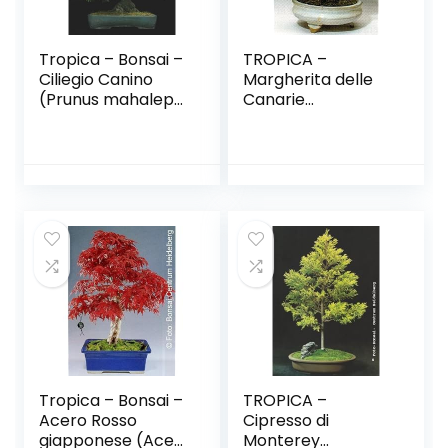
Tropica – Bonsai –
TROPICA –
Ciliegio Canino
Margherita delle
(Prunus mahalep)
Canarie
– 30 semi
(Argyramthemum
foeniculaceum) –
25 Semi- Bonsai
Tropica – Bonsai –
TROPICA –
Acero Rosso
Cipresso di
giapponese (Acer
Monterey