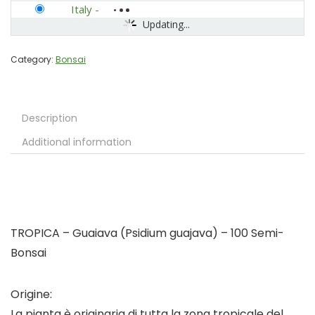
Italy
-
Updating...
Category:
Bonsai
Description
Additional information
TROPICA – Guaiava (Psidium guajava) – 100 Semi-
Bonsai
Origine:
La pianta è originaria di tutta la zona tropicale del