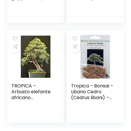
palmatum
(Cupressus
atropurpureum) –
macrocarpa »Gold
20 semi
Crest«) – 50 Semi-
Bonsai
TROPICA –
Tropica – Bonsai –
Arbusto elefante
Libano Cedro
africano
(Cedrus libani) –
(Portulacaria afra)
20 Seme
– 50 Semi- Bonsai