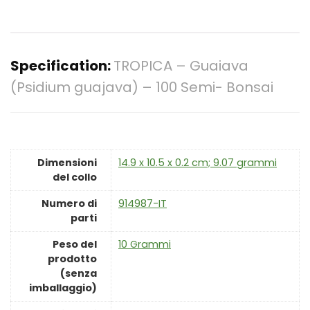
Specification:
TROPICA – Guaiava
(Psidium guajava) – 100 Semi- Bonsai
Dimensioni
‎14.9 x 10.5 x 0.2 cm; 9.07 grammi
del collo
Numero di
‎914987-IT
parti
Peso del
‎10 Grammi
prodotto
(senza
imballaggio)